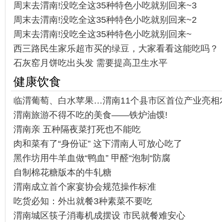
周末去渭南!没吃全这35种特色小吃就别回来~3
周末去渭南!没吃全这35种特色小吃就别回来~2
周末去渭南!没吃全这35种特色小吃就别回来~
西三路民生家乐超市买的绿豆，大家看看这能吃吗？
石灰窑月饼吃出头发 需要提高卫生水平
健康饮食
临渭葡萄、白水苹果…渭南11个县市区首位产业亮相
渭南旅游不得不吃的美食——铁炉油馍!
渭南亲 五种隔夜菜打死也不能吃
肉和菜有了“身份证” 这下渭南人可放心吃了
黑作坊用牛羊血做“鸭血” 甲醛“泡制“防腐
自制棉花糖版本的牛轧糖
渭南成立首个家宴协会规范操作标准
吃货必知：外出就餐3种素菜不要吃
渭南城区筷子消毒机成摆设 市民就餐难安心