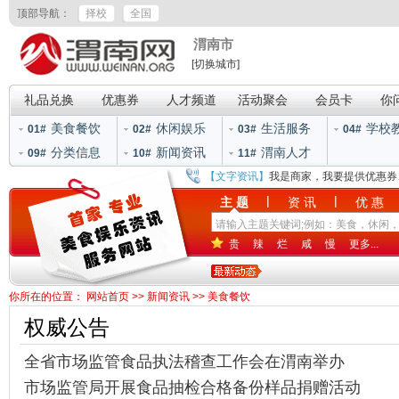
顶部导航：
择校
全国
渭南市
[切换城市]
礼品兑换
优惠券
人才频道
活动聚会
会员卡
你
美食餐饮
休闲娱乐
生活服务
学校
01#
02#
03#
04#
分类信息
新闻资讯
渭南人才
09#
10#
11#
【文字资讯】
我是商家，我要提供优惠券
|
|
主 题
资 讯
优 惠
贵
辣
烂
咸
慢
更多...
你所在的位置：
网站首页
>>
新闻资讯
>>
美食餐饮
权威公告
全省市场监管食品执法稽查工作会在渭南举办
市场监管局开展食品抽检合格备份样品捐赠活动