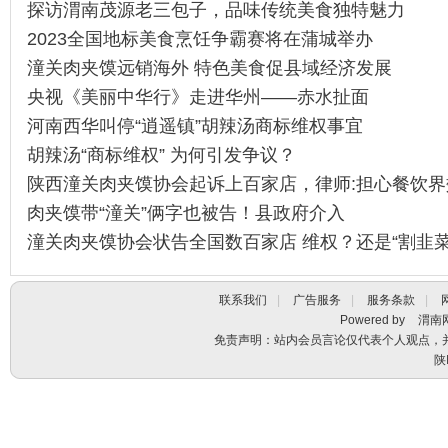
探访渭南茂源老三包子，品味传统美食独特魅力
2023全国地标美食烹饪争霸赛将在蒲城举办
潼关肉夹馍远销海外 特色美食促县域经济发展
央视《美丽中华行》走进华州——赤水扯面
河南西华叫停“逍遥镇”胡辣汤商标维权事宜
胡辣汤“商标维权” 为何引发争议？
陕西潼关肉夹馍协会起诉上百家店，律师:担心餐饮界
肉夹馍带“潼关”俩字也被告！县政府介入
潼关肉夹馍协会状告全国数百家店 维权？还是“割韭菜
联系我们
|
广告服务
|
服务条款
|
Powered by
渭南
免责声明：站内会员言论仅代表个人观点，
陕