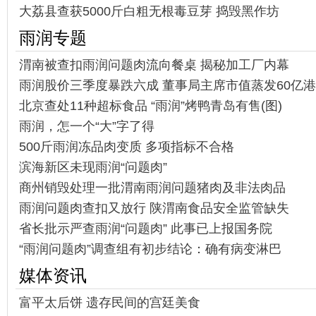
大荔县查获5000斤白粗无根毒豆芽 捣毁黑作坊
雨润专题
渭南被查扣雨润问题肉流向餐桌 揭秘加工厂内幕
雨润股价三季度暴跌六成 董事局主席市值蒸发60亿
北京查处11种超标食品 “雨润”烤鸭青岛有售(图)
雨润，怎一个“大”字了得
500斤雨润冻品肉变质 多项指标不合格
滨海新区未现雨润“问题肉”
商州销毁处理一批渭南雨润问题猪肉及非法肉品
雨润问题肉查扣又放行 陕渭南食品安全监管缺失
省长批示严查雨润“问题肉” 此事已上报国务院
“雨润问题肉”调查组有初步结论：确有病变淋巴
媒体资讯
富平太后饼 遗存民间的宫廷美食