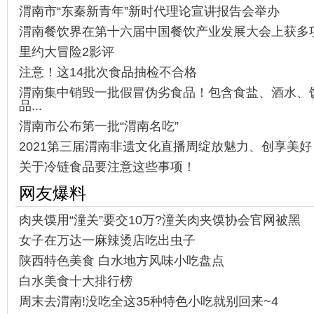
渭南市“东秦新青年”新时代理论宣讲报告会举办
渭南餐饮界在第十六届中国餐饮产业发展大会上获多
里约大冒险2影评
注意！这14批次食品抽检不合格
渭南集中销毁一批假冒伪劣食品！包含食盐、酒水、
品...
渭南市公布第一批“渭南名吃”
2021第三届渭南非遗文化直播周绽放魅力、创享美好
关于冷链食品要注意这些事项！
网友爆料
肉夹馍用“潼关”要交10万?潼关肉夹馍协会官网被黑
女子在万达一麻辣烫店吃出虫子
陕西特色美食 白水地方风味小吃盘点
白水美食十大排行榜
周末去渭南!没吃全这35种特色小吃就别回来~4