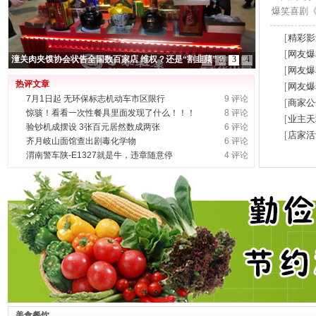
爆笑喜剧《
[
精彩影
[
网友爆
潼关肉夹馍协会状告全国数百家店 维权？还是“割韭菜”？
1
2
3
4
[
网友爆
热评文章
[
网友爆
7月1日起 无环保标志机动车市区限行
9 评论
[
商家公
惊骇！看看一次性餐具里面发现了什么！！！
8 评论
[
业主天
验钞机成摆设 3张百元居然数成两张
6 评论
[
店家活
齐月岐山面馆查出剧毒化学物
6 评论
渭南警车陕-E1327就是牛，违章随意停
4 评论
美食餐饮