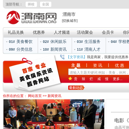
顶部导航：
择校
全国
渭南市
[切换城市]
礼品兑换
优惠券
人才频道
活动聚会
会员卡
你
美食餐饮
休闲娱乐
生活服务
学校
01#
02#
03#
04#
分类信息
新闻资讯
渭南人才
09#
10#
11#
【文字资讯】
我是商家，我要提供优惠券
|
|
主 题
资 讯
优 惠
贵
辣
烂
咸
慢
更多...
你所在的位置：
网站首页
>>
新闻资讯
---------------
电影《
由高可执