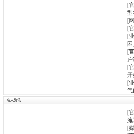
[
型
[
[
[
困
[
户
[
开
[
气
名人资讯
[
流
[