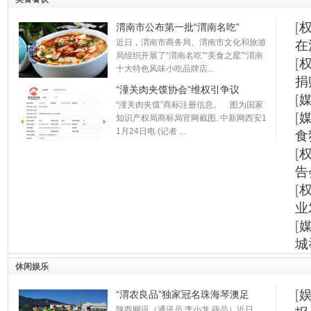
[
渭南市公布第一批“渭南名吃”
近日，渭南市商务局、渭南市文化和旅游
在
局组织开展了“渭南名吃”“美食之星”“渭南
[
十大特色风味小吃品牌店...
捐
“潼关肉夹馍协会”维权引争议
[
“潼关肉夹馍”商标注册信息。 图为国家
[
知识产权局商标局官网截图. 中新网西安1
1月24日电 (记者 ...
食
[
告
[
业
[
城
休闲娱乐
[
“渭农良品”独家冠名珠海琴澳足
陕西网讯（通讯员 李小龙 薛晶）近日，