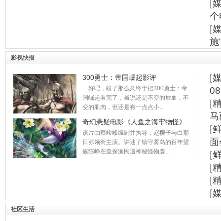
[
个
[
施
影视快报
[
300勇士：帝国崛起影评
好吧，盼了那么久终于把300勇士：帝
0
国崛起看完了，虽说还是不变的放血，不
[
变的肌肉，但还是有一点点小...
马
奇幻悬疑电影《人鱼之海牢物怪》
[
该片由蔡峻峰编剧并执导，赵樱子与白那
面
日苏领衔主演。讲述了镇守雾岛的百年望
族陈峥在查探渔民遭神秘怪物袭...
[
[
[
[
社区生活