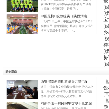
报
在2021中国足球协会会员协会冠军联赛
[
（简称：中冠联赛）最终的...
[
中国足协E级教练员（陕西渭南）
宝
3月24日上午，中国足球协会2017年E
[
级教练员（陕西渭南）培训班开班仪式在
渭南市高级中学举行。中...
乡
[
律
[
势
[
游走渭南
[
西安渭南两市即将举办共谱 “西
近日，渭南市文化和旅游局党组书记马小
设
红，局长常伟一行6人赴西安市文化和旅
[
游局进行文化旅游交流对接。西...
[
渭南合阳一村民院里突现十几米深
游
2017年10月30日报道，陕西合阳县。.