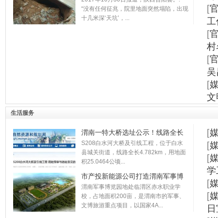
[
“没有任何征兆，院里地面突然塌陷，出现
十几米深‘天坑’，...
工
[
村
[
吴
[
文
生活服务
[
渭南一特大桥选址公示！线路全长
S208白水河大桥及引线工程，位于白水
[
县城关街道，线路全长4.782km，用地面
[
积25.0464公顷...
学
市产投新能源公司打造渭南军事博
[
渭南军事博览园地处临渭区赤水职业学
[
校，占地面积200亩，是渭南市的军事、
文博旅游重点项目，以国家4A...
日