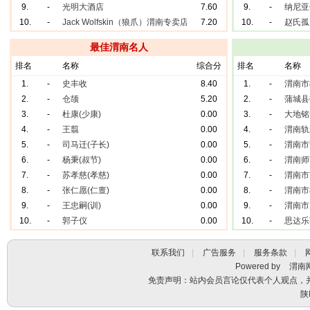
9.
-
光明大酒店
7.60
9.
-
纳尼亚
10.
-
Jack Wolfskin（狼爪）渭南专卖店
7.20
10.
-
赵氏孤
最佳渭南名人
排名
名称
综合分
排名
名称
1.
-
史丰收
8.40
1.
-
渭南市
2.
-
仓颉
5.20
2.
-
蒲城县
3.
-
杜康(少康)
0.00
3.
-
大地铭
4.
-
王翦
0.00
4.
-
渭南轨
5.
-
司马迁(子长)
0.00
5.
-
渭南市
6.
-
杨秉(叔节)
0.00
6.
-
渭南师
7.
-
苏孝慈(孝慈)
0.00
7.
-
渭南市
8.
-
张仁愿(仁亶)
0.00
8.
-
渭南市
9.
-
王忠嗣(训)
0.00
9.
-
渭南市
10.
-
郭子仪
0.00
10.
-
思达乐
联系我们
|
广告服务
|
服务条款
|
Powered by
渭南
免责声明：站内会员言论仅代表个人观点，
陕