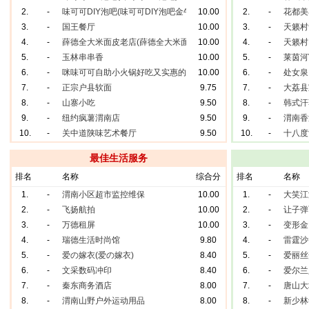
2.
-
味可可DIY泡吧(味可可DIY泡吧金牛店)
10.00
2.
-
花都美
3.
-
国王餐厅
10.00
3.
-
天籁村
4.
-
薛德全大米面皮老店(薛德全大米面皮老店)
10.00
4.
-
天籁村
5.
-
玉林串串香
10.00
5.
-
莱茵河
6.
-
咪味可可自助小火锅好吃又实惠的火锅
10.00
6.
-
处女泉
7.
-
正宗户县软面
9.75
7.
-
大荔县
8.
-
山寨小吃
9.50
8.
-
韩式汗
9.
-
纽约疯薯渭南店
9.50
9.
-
渭南香
10.
-
关中道陕味艺术餐厅
9.50
10.
-
十八度
最佳生活服务
排名
名称
综合分
排名
名称
1.
-
渭南小区超市监控维保
10.00
1.
-
大笑江
2.
-
飞扬航拍
10.00
2.
-
让子弹
3.
-
万德租屏
10.00
3.
-
变形金
4.
-
瑞德生活时尚馆
9.80
4.
-
雷霆沙
5.
-
爱の嫁衣(爱の嫁衣)
8.40
5.
-
爱丽丝
6.
-
文采数码冲印
8.40
6.
-
爱尔兰
7.
-
秦东商务酒店
8.00
7.
-
唐山大
8.
-
渭南山野户外运动用品
8.00
8.
-
新少林