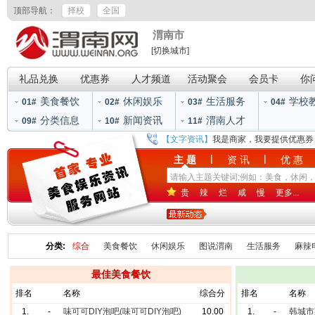
顶部导航：
择校
全国
渭南市
[切换城市]
礼品兑换
优惠券
人才频道
活动聚会
会员卡
你
美食餐饮
休闲娱乐
生活服务
学校
01#
02#
03#
04#
分类信息
新闻资讯
渭南人才
09#
10#
11#
【文字资讯】
我是商家，我要提供优惠券
|
|
主 题
资 讯
优 惠
贵
辣
烂
咸
慢
更多...
分类:
综合
美食餐饮
休闲娱乐
图说渭南
生活服务
麻辣
最佳美食餐饮
排名
名称
综合分
排名
名称
1.
-
味可可DIY泡吧(味可可DIY泡吧)
10.00
1.
-
韩城市