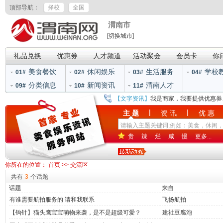
顶部导航：
择校
全国
渭南市
[切换城市]
礼品兑换
优惠券
人才频道
活动聚会
会员卡
你
美食餐饮
休闲娱乐
生活服务
学校
01#
02#
03#
04#
分类信息
新闻资讯
渭南人才
09#
10#
11#
【文字资讯】
我是商家，我要提供优惠券
|
|
主 题
资 讯
优 惠
贵
辣
烂
咸
慢
更多...
你所在的位置：
首页
>> 交流区
共有
3
个话题
话题
来自
有谁需要航拍服务的 请和我联系
飞扬航拍
【钩针】猫头鹰宝宝萌物来袭，是不是超级可爱？
建社豆腐泡