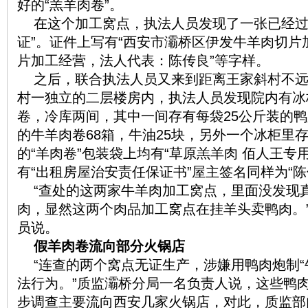
好的“羔羊肉卷”。
在这个加工窝点，执法人员发现了一张已经过
证”。证件上写有“西安市灞桥区伊发牛羊肉切
片加工经营，法人代表：陈传良”等字样。
之后，联合执法人员又来到距离王家斜村不
村一独立的二层楼房内，执法人员发现院内有冰柜
卷，冷库两间，其中一间存有每袋25公斤装的鸭
的牛羊肉卷68箱，牛油25块，另外一个冰柜里
的“羊肉卷”包装袋上均有“草原羔羊肉 佰人王专
有“出租房屋治安责任保证书”屋主签名同样为“陈
“查处的这两家牛羊肉加工窝点，里面没发现
肉，显然这两个肉品加工窝点在挂羊头卖鸭肉。
员说。
假羊肉卷流向部分火锅店
“连查的两个窝点无证生产，涉嫌用鸭肉炮制“
法行为。”质监灞桥分局一名负责人说，这些鸭肉
步调查主要流向西安几家火锅店，对此，质监部