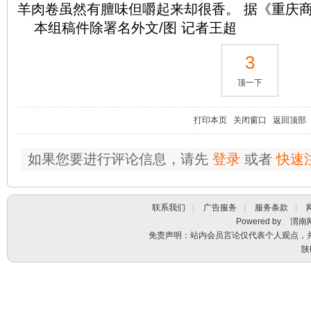
羊肉卷虽然有膻味但嚼起来却很香。 据《重庆
本组稿件除署名外文/图 记者王超
3
顶一下
打印本页
关闭窗口
返回顶部
如果您要进行评论信息，请先
登录
或者
快速
联系我们
|
广告服务
|
服务条款
|
Powered by
渭南
免责声明：站内会员言论仅代表个人观点，
陕