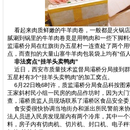
看起来肉质鲜嫩的牛羊肉卷，一般都是火锅
腻涮到锅里的牛羊肉卷竟是用鸭肉和一些下脚料炮
监灞桥分局在红旗街办五星村一连查处了两个用
点，而查扣的大量山寨牛羊肉包装袋上均有“佰人
非法窝点“挂羊头卖鸭肉”
近日，西安市质量技术监督局灞桥分局接到
五星村有3个“挂羊头卖鸭肉”的加工窝点。
6月22日晚6时许，质监灞桥分局食品科按图
王家斜村民小组一民房的肉品作坊时，因为大门
查，灞桥质监人员现场联系了灞桥区食品安全委
食安委很快协调当地街办和派出所民警前来
法人员进入民房发现屋内有两个冷库，其中一个
料，房子内有切肉机、切片机、封口机、电子秤