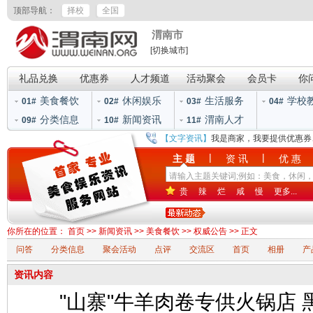
顶部导航：
择校
全国
渭南市
[切换城市]
礼品兑换
优惠券
人才频道
活动聚会
会员卡
你
美食餐饮
休闲娱乐
生活服务
学校
01#
02#
03#
04#
分类信息
新闻资讯
渭南人才
09#
10#
11#
【文字资讯】
我是商家，我要提供优惠券
|
|
主 题
资 讯
优 惠
贵
辣
烂
咸
慢
更多...
你所在的位置：
首页
>>
新闻资讯
>>
美食餐饮
>>
权威公告
>> 正文
问答
分类信息
聚会活动
点评
交流区
首页
相册
产
资讯内容
"山寨"牛羊肉卷专供火锅店