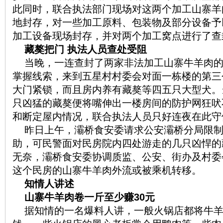
此同时，联合执法部门现场对这两个加工山寨羊
地封存，对一些加工原料、包装物及部分设备予
加工设备现场封存，并对两个加工窝点进行了查
藏獒把门 执法人员查处受阻
当晚，一连查封了两家非法加工山寨牛羊肉
掌握线索，来到五星村村委会对面一栋楼的第三
大门紧锁，而且房内养有藏獒等四五只大型犬。
只凶猛的藏獒便将嘴伸出一楼房间的防护网狂吠
和断定屋内情况，联合执法人员只好连夜在此守
昨日上午，灞桥食安委请求公安灞桥分局限
助，可民警面对民房院内四处游走的几只凶悍的
无奈，灞桥食安委协调质监、公安、街办及村委
这个民房的山寨牛羊肉外流或被乘机转移。
知情人讲述
山寨牛羊肉卷一斤至少赚30元
据知情的一名爆料人讲，一般火锅店都将牛