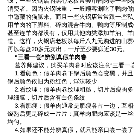
钱，一些火锅店的黑心老板常会用鸭肉等一些肉
消费者。因为火锅味重，一般顾客涮吃了鸭肉做
中隐藏的猫腻来。而且一些火锅店常常跟一些私
用羊肉的下脚料、碎肉混合牛肉、鸭肉等压制成
甚至连羊肉都没有，仅用其他肉类添加羊油、羊
道。这样，火锅店老板以每斤八九元购进的山寨
再以每盘20多元卖出，一斤至少要赚近30元。
“三看一尝”辨别真假羊肉卷
营养师建议，购买羊肉卷时应该注意“三看一尝
1.看颜色：假羊肉卷下锅后颜色会变黑，并
锅后颜色依旧为粉红色，浮沫较少。
2.看纹理：假羊肉卷纹理粗糙，切片后瘦肉
理细腻，切片后含有白色条纹。
3.看肥瘦：假羊肉通常是肥瘦各占一边，互
烧熟后更是碎成一片片；真羊肉肥肉应该是一丝
均匀。
4.如果还不能分辨真假，就只能亲口尝一尝