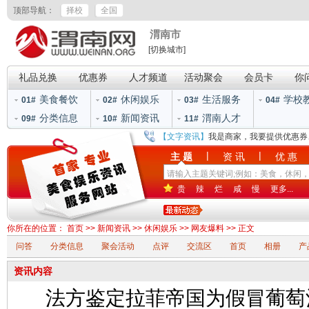
顶部导航：
择校
全国
渭南市
[切换城市]
礼品兑换
优惠券
人才频道
活动聚会
会员卡
你
美食餐饮
休闲娱乐
生活服务
学校
01#
02#
03#
04#
分类信息
新闻资讯
渭南人才
09#
10#
11#
【文字资讯】
我是商家，我要提供优惠券
|
|
主 题
资 讯
优 惠
贵
辣
烂
咸
慢
更多...
你所在的位置：
首页
>>
新闻资讯
>>
休闲娱乐
>>
网友爆料
>> 正文
问答
分类信息
聚会活动
点评
交流区
首页
相册
产
资讯内容
法方鉴定拉菲帝国为假冒葡萄