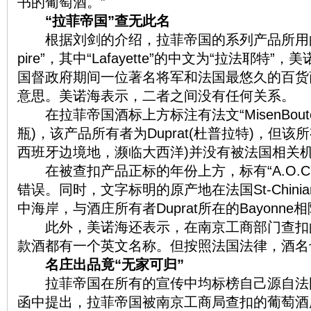
书的葡萄酒。”
“拉菲帝国”查无此名
根据刘剑的介绍，拉菲帝国的系列产品所用的法文酒
pire”，其中“Lafayette”的中文为“拉法耶
国督政府期间一位著名将军和法国最悠久的百货商店
意思。美诺海表示，二者之间没有任何关系。
在拉菲帝国酒标上方标注有法文“MisenBouteill
瓶)，该产品所有者为Duprat(杜普拉特)，但该所
西班牙边境地，濒临
大西洋
)并没有被法国相关
在被查扣产品正标的年份上方，标有“A.O.C
错误。同时，文字标明的原产地在法国St-Chin
中海岸，与酒庄所有者Duprat所在的Bayonn
此外，美诺海还表示，在南京工商部门查扣
款酒都有一个英文名称。但按照法国法律，酒名
名庄出品竟“无家可归”
拉菲帝国在所有的宣传中均标榜自己源自法
函中提出，拉菲帝国被南京工商局查扣的葡萄酒所