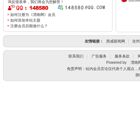
询反馈表单，我们将会为您解答！
临渭
小
商业
区
如何注册为《渭南网》会员
点
如何添加本站主题
评
注册会员后能做什么？
临渭
渭
友情链接：
西咸新闻网
|
沧州
古代
南
名
人
联系我们
|
广告服务
|
服务条款
|
Powered by
渭南
临渭
学
免责声明：站内会员言论仅代表个人观点，
幼儿
校
陕
导
教
学校
育