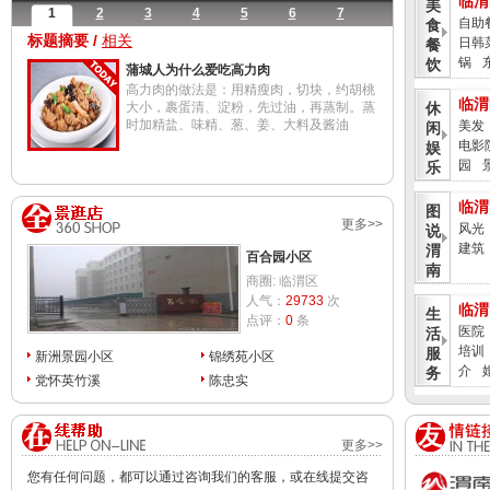
临渭
美
1
2
3
4
5
6
7
自助
食
标题摘要
/
相关
日韩
餐
锅
饮
蒲城人为什么爱吃高力肉
高力肉的做法是：用精瘦肉，切块，约胡桃
临渭
大小，裹蛋清、淀粉，先过油，再蒸制。蒸
休
时加精盐、味精、葱、姜、大料及酱油
美发
闲
电影
娱
园
乐
临渭
图
更多>>
风光
说
建筑
渭
百合园小区
南
商圈:
临渭区
人气：
29733
次
临渭
生
点评：
0
条
医院
活
培训
服
新洲景园小区
锦绣苑小区
介
务
党怀英竹溪
陈忠实
临渭
麻
爱情
辣
更多>>
喜剧
电
生活
影
您有任何问题，都可以通过咨询我们的客服，或在线提交咨