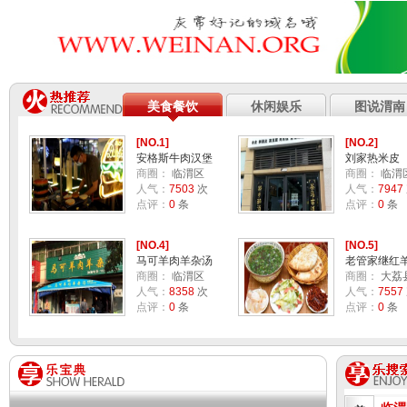
美食餐饮
休闲娱乐
图说渭南
[NO.1]
[NO.2]
安格斯牛肉汉堡
刘家热米皮
商圈：
临渭区
商圈：
临渭
人气：
7503
次
人气：
7947
点评：
0
条
点评：
0
条
[NO.4]
[NO.5]
马可羊肉羊杂汤
老管家继红
商圈：
临渭区
泡
商圈：
大荔
人气：
8358
次
人气：
7557
点评：
0
条
点评：
0
条