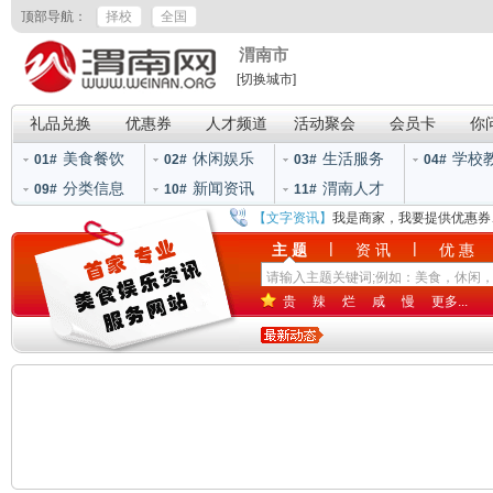
顶部导航：
择校
全国
渭南市
[切换城市]
礼品兑换
优惠券
人才频道
活动聚会
会员卡
你
美食餐饮
休闲娱乐
生活服务
学校
01#
02#
03#
04#
分类信息
新闻资讯
渭南人才
09#
10#
11#
【文字资讯】
我是商家，我要提供优惠券
|
|
主 题
资 讯
优 惠
贵
辣
烂
咸
慢
更多...