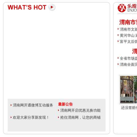
渭南市
渭南市文
安全生产
黄河华山 家
南文化旅
富平太后
介活动举
美食
全省市场
工作会在
渭南全面
许可试点
最新公告
渭南网开通微博互动服务
还没签赔
渭南网开启优惠兑换功能
欢迎大家分享新发现！
抢住渭南网，让您的商铺
名扬天下