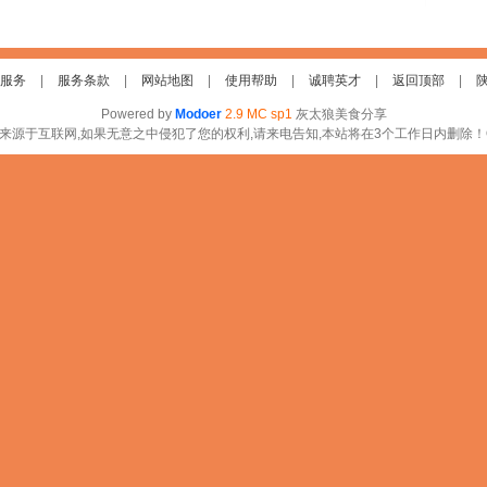
服务
|
服务条款
|
网站地图
|
使用帮助
|
诚聘英才
|
返回顶部
|
陕
Powered by
Modoer
2.9 MC sp1
灰太狼美食分享
来源于互联网,如果无意之中侵犯了您的权利,请来电告知,本站将在3个工作日内删除！QQ: