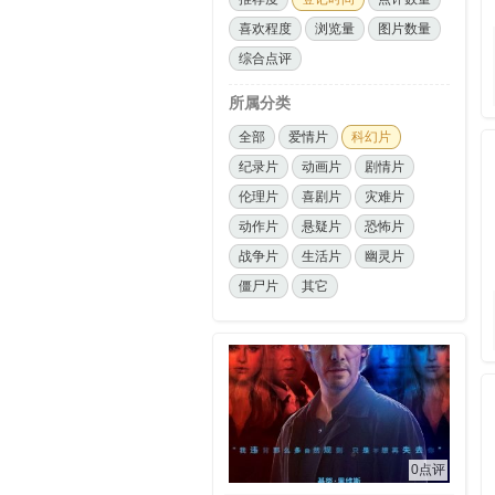
喜欢程度
浏览量
图片数量
综合点评
所属分类
全部
爱情片
科幻片
纪录片
动画片
剧情片
伦理片
喜剧片
灾难片
动作片
悬疑片
恐怖片
战争片
生活片
幽灵片
僵尸片
其它
0点评