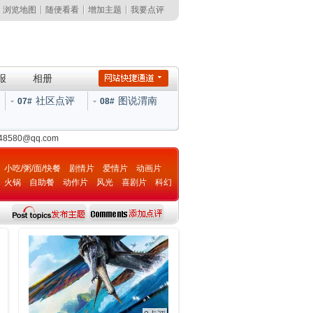
浏览地图
随便看看
增加主题
我要点评
报
相册
社区点评
图说渭南
07#
08#
148580@qq.com
小吃/粥/面/快餐
剧情片
爱情片
动画片
火锅
自助餐
动作片
风光
喜剧片
科幻
片