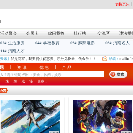
切换页头
]
活动聚会
会员卡
你问我答
排行榜
交流区
违法举
生活服务
学校教育
麻辣电影
渭南名人
03#
04#
05#
06#
渭南人才
11#
资讯】
我是商家，我要提供优惠券、积分兑换券、代金券！！！
邮箱：
mailto:
|
|
|
 题
资 讯
优 惠
产 品
贵
辣
烂
咸
慢
更多...