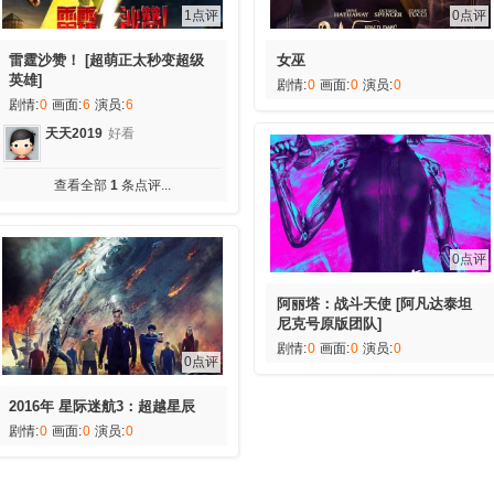
1点评
0点评
雷霆沙赞！ [超萌正太秒变超级
女巫
英雄]
剧情:
0
画面:
0
演员:
0
剧情:
0
画面:
6
演员:
6
天天2019
好看
查看全部
1
条点评...
0点评
阿丽塔：战斗天使 [阿凡达泰坦
尼克号原版团队]
剧情:
0
画面:
0
演员:
0
0点评
2016年 星际迷航3：超越星辰
剧情:
0
画面:
0
演员:
0