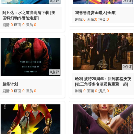
0点评
0点评
阿凡达：水之道尝高清下载 [美
我爸爸是赏金猎人[全集]
国科幻动作冒险电影]
剧情:
0
画面:
0
演员:
0
剧情:
0
画面:
0
演员:
0
0点评
0点评
哈利·波特20周年：回到霍格沃茨
超能计划
[铁三角等多名演员将重聚一起]
剧情:
0
画面:
0
演员:
0
剧情:
0
画面:
0
演员:
0