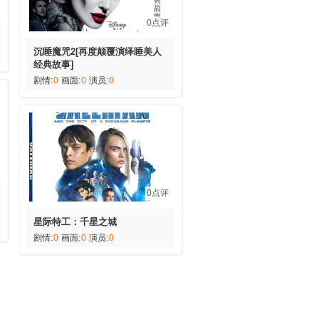
0点评
沉睡魔咒2[再度颠覆演绎睡美人
经典故事]
剧情:
0
画面:
0
演员:
0
0点评
星际特工：千星之城
剧情:
0
画面:
0
演员:
0