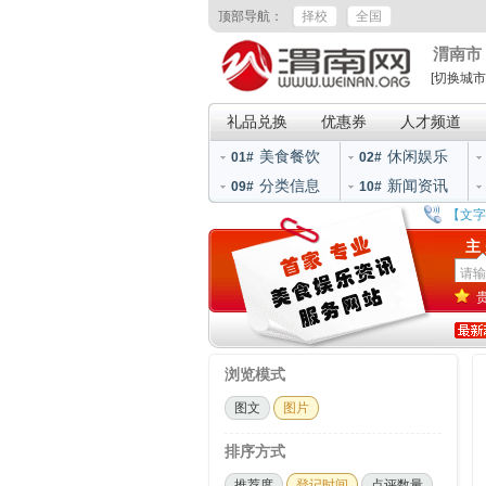
顶部导航：
择校
全国
渭南市
[切换城市
礼品兑换
优惠券
人才频道
美食餐饮
休闲娱乐
01#
02#
分类信息
新闻资讯
09#
10#
【文字
主
浏览模式
图文
图片
排序方式
推荐度
登记时间
点评数量