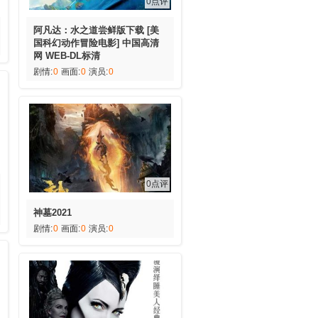
0点评
阿凡达：水之道尝鲜版下载 [美
国科幻动作冒险电影] 中国高清
网 WEB-DL标清
剧情:
0
画面:
0
演员:
0
0点评
神墓2021
剧情:
0
画面:
0
演员:
0