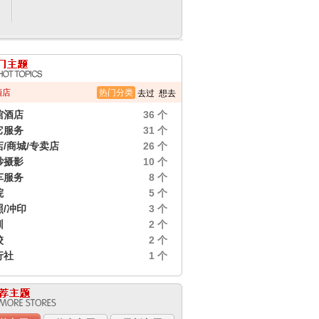
酒店
热门分类
去过
想去
馆酒店
36 个
它服务
31 个
店/商城/专卖店
26 个
纱摄影
10 个
车服务
8 个
院
5 个
照/冲印
3 个
训
2 个
校
2 个
行社
1 个