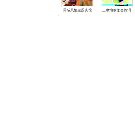
异域风情主题宾馆
三摩地瑜伽会馆渭
南店