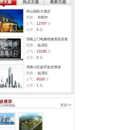
荐主题
热点主题
最新主题
华山国际大酒店
商圈：
华阴市
人气：
12707
次
点评：
0
条
渭南上门电脑维修系统安装
商圈：
临渭区
人气：
13190
次
点评：
0
条
渭南小区超市监控维保
商圈：
临渭区
人气：
8020
次
点评：
1
条
更多>>