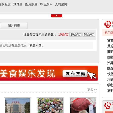
喜欢程度
浏览量
图片数量
综合点评
人均消费
图片列表
热门
设置每页显示主题条数：
10条/页
20条/页
40条/页
宾
块暂时没有主题信息，
我要添加
。
其
商
婚
汽
医
快
培
学
更多>>
旅