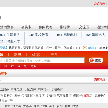
切换页头
]
活动聚会
会员卡
你问我答
排行榜
交流区
违法举
生活服务
学校教育
麻辣电影
渭南名人
03#
04#
05#
06#
渭南人才
11#
资讯】
我是商家，我要提供优惠券、积分兑换券、代金券！！！
邮箱：
mailto:
|
|
|
 题
资 讯
优 惠
产 品
贵
辣
烂
咸
慢
更多...
酒店地图
-
0)
生活服务
麻辣电影
小区点评
渭南名人
学校教育
(3)
齿科
(0)
宠物
(0)
培训
(2)
银行
(1)
学校
(2)
汽车服务
(8)
搬家
(0)
家政
(0)
房屋中介
专卖店
(26)
开发区
潼关县
大荔县
蒲城
澄城
富平
合阳
韩城
白水