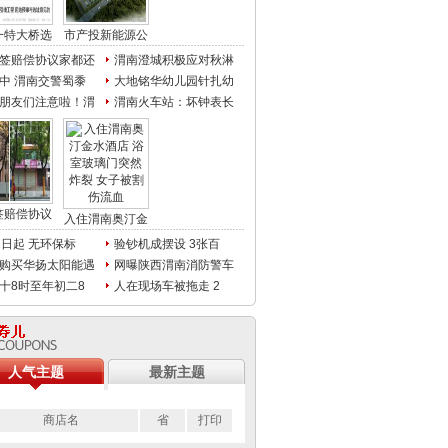
一特大桥选
市产投新能源公
签赔偿协议家都还
渭南澄城积极应对秋淋
中 渭南交警蜀黍
大地铭华幼儿园针扎幼
朋友们注意啦！渭
渭南火车站：坏钟表长
签赔偿协议
入住渭南奥汀金
1日起 无环保标
验钞机成摆设 3张百
购买华扬太阳能遇
网曝陕西渭南消防警车
十8时至年初二8
人在现场车被拖走 2
人气主题
最新主题
商店名
省
打印