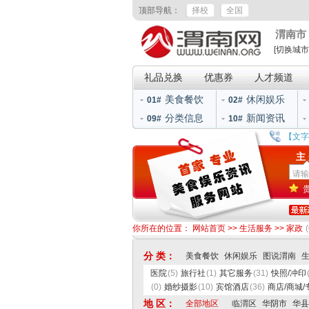
顶部导航：
择校
全国
渭南市
[切换城市
礼品兑换
优惠券
人才频道
美食餐饮
休闲娱乐
01#
02#
分类信息
新闻资讯
09#
10#
【文字
主
你所在的位置：
网站首页
>>
生活服务
>>
家政
(
分 类：
美食餐饮
休闲娱乐
图说渭南
医院
(5)
旅行社
(1)
其它服务
(31)
快照/冲印
(0)
婚纱摄影
(10)
宾馆酒店
(36)
商店/商城/
地 区：
全部地区
临渭区
华阴市
华县