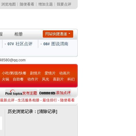
浏览地图
随便看看
增加主题
我要点评
报
相册
社区点评
图说渭南
07#
08#
148580@qq.com
小吃/粥/面/快餐
剧情片
爱情片
动画片
火锅
自助餐
动作片
风光
喜剧片
科幻
片
最新点评
-
生活服务相册
-
最佳排行
-
随便看看
历史浏览记录：[
清除记录
]