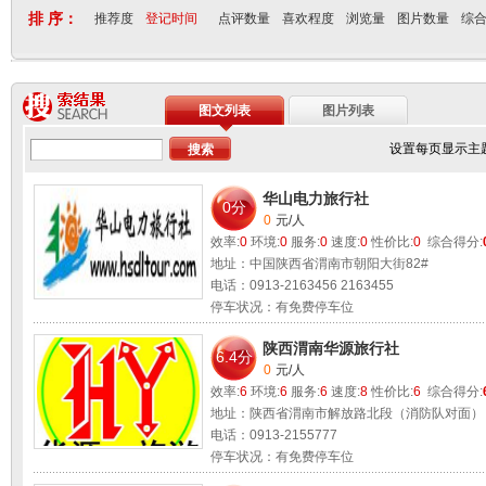
排 序：
推荐度
登记时间
点评数量
喜欢程度
浏览量
图片数量
综
图文列表
图片列表
设置每页显示主
华山电力旅行社
0分
0
元/人
效率:
0
环境:
0
服务:
0
速度:
0
性价比:
0
综合得分:
地址：中国陕西省渭南市朝阳大街82#
电话：0913-2163456 2163455
停车状况：有免费停车位
陕西渭南华源旅行社
6.4分
0
元/人
效率:
6
环境:
6
服务:
6
速度:
8
性价比:
6
综合得分:
地址：陕西省渭南市解放路北段（消防队对面）
电话：0913-2155777
停车状况：有免费停车位
适合环境：公务洽谈