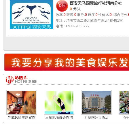
西安天马国际旅行社渭南分社
推荐：国内旅游、特价机票、世园会门票
0分
0
元/人
效率:
0
环境:
0
服务:
0
速度:
0
性价比:
0
综合得分:
地址：渭南市西二路北欧青年酒店4楼481室
电话：0913-2053222
异域风情主题宾馆
三摩地瑜伽会馆渭
万源国际大酒店
仔
南店