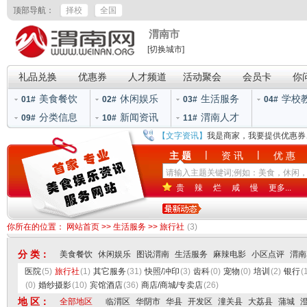
顶部导航：
择校
全国
渭南市
[切换城市]
礼品兑换
优惠券
人才频道
活动聚会
会员卡
你
美食餐饮
休闲娱乐
生活服务
学校
01#
02#
03#
04#
分类信息
新闻资讯
渭南人才
09#
10#
11#
【文字资讯】
我是商家，我要提供优惠券
|
|
主 题
资 讯
优 惠
贵
辣
烂
咸
慢
更多...
你所在的位置：
网站首页
>>
生活服务
>>
旅行社
(3)
分 类：
美食餐饮
休闲娱乐
图说渭南
生活服务
麻辣电影
小区点评
渭南
医院
(5)
旅行社
(1)
其它服务
(31)
快照/冲印
(3)
齿科
(0)
宠物
(0)
培训
(2)
银行
(
(0)
婚纱摄影
(10)
宾馆酒店
(36)
商店/商城/专卖店
(26)
地 区：
全部地区
临渭区
华阴市
华县
开发区
潼关县
大荔县
蒲城