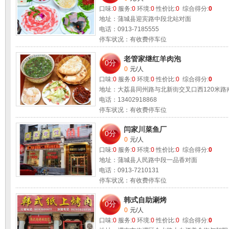
口味:
0
服务:
0
环境:
0
性价比:
0
综合得分:
0
地址：蒲城县迎宾路中段北站对面
电话：0913-7185555
停车状况：有收费停车位
适合环境：
朋友聚会 情侣约会 商业宴请
老管家继红羊肉泡
0分
0
元/人
口味:
0
服务:
0
环境:
0
性价比:
0
综合得分:
0
地址：大荔县同州路与北新街交叉口西120米路
电话：13402918868
停车状况：有收费停车位
适合环境：
朋友聚会 情侣约会 商业宴请
闫家川菜鱼厂
0分
0
元/人
口味:
0
服务:
0
环境:
0
性价比:
0
综合得分:
0
地址：蒲城县人民路中段一品香对面
电话：0913-7210131
停车状况：有收费停车位
适合环境：
朋友聚会 情侣约会
韩式自助涮烤
0分
0
元/人
口味:
0
服务:
0
环境:
0
性价比:
0
综合得分:
0