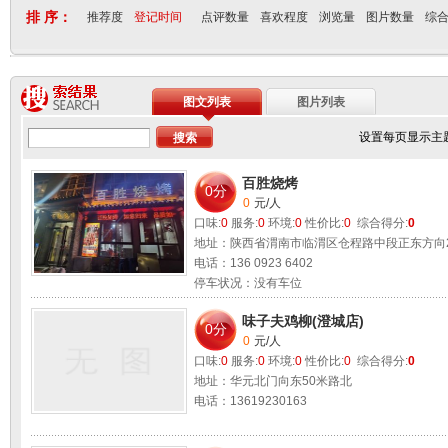
排 序：
推荐度
登记时间
点评数量
喜欢程度
浏览量
图片数量
综
图文列表
图片列表
设置每页显示主
百胜烧烤
0分
0
元/人
口味:
0
服务:
0
环境:
0
性价比:
0
综合得分:
0
地址：陕西省渭南市临渭区仓程路中段正东方向
电话：136 0923 6402
停车状况：没有车位
适合环境：
朋友聚会 情侣约会 公务洽谈
味子夫鸡柳(澄城店)
0分
0
元/人
口味:
0
服务:
0
环境:
0
性价比:
0
综合得分:
0
地址：华元北门向东50米路北
电话：13619230163