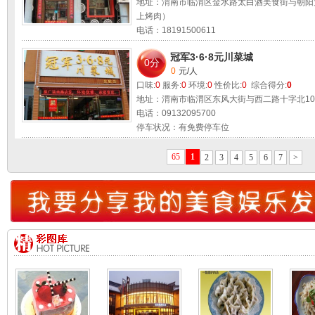
地址：渭南市临渭区金水路太白酒美食街与朝阳
上烤肉）
电话：18191500611
停车状况：有免费停车位
冠军3·6·8元川菜城
适合环境：
朋友聚会 情侣约会 公务洽谈 商业宴
0分
0
元/人
口味:
0
服务:
0
环境:
0
性价比:
0
综合得分:
0
地址：渭南市临渭区东风大街与西二路十字北10
电话：09132095700
停车状况：有免费停车位
适合环境：
朋友聚会 情侣约会 公务洽谈 商业宴
65
1
2
3
4
5
6
7
>