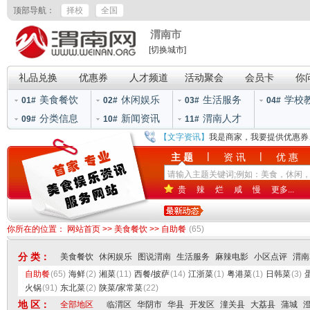
顶部导航：
择校
全国
渭南市
[切换城市]
礼品兑换
优惠券
人才频道
活动聚会
会员卡
你
美食餐饮
休闲娱乐
生活服务
学校
01#
02#
03#
04#
分类信息
新闻资讯
渭南人才
09#
10#
11#
【文字资讯】
我是商家，我要提供优惠券
|
|
主 题
资 讯
优 惠
贵
辣
烂
咸
慢
更多...
你所在的位置：
网站首页
>>
美食餐饮
>>
自助餐
(65)
分 类：
美食餐饮
休闲娱乐
图说渭南
生活服务
麻辣电影
小区点评
渭南
自助餐
(65)
海鲜
(2)
湘菜
(11)
西餐/披萨
(14)
江浙菜
(1)
粤港菜
(1)
日韩菜
(3)
火锅
(91)
东北菜
(2)
陕菜/家常菜
(22)
地 区：
全部地区
临渭区
华阴市
华县
开发区
潼关县
大荔县
蒲城