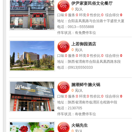
伊尹家宴民俗文化餐厅
0分
0
元/人
口味:
0
服务:
0
环境:
0
性价比:
0
综合得分:
0
地址：合阳县凤凰路与合洽路十字盛世大厦
电话：0913—5555888
停车状况：有免费停车位
适合环境：
朋友聚会 情侣约会 公务洽谈 商业宴
上若御园酒店
0分
0
元/人
口味:
0
服务:
0
环境:
0
性价比:
0
综合得分:
0
地址：陕西省渭南市合阳县凤凰西路东段
电话：(0913)5550333
腩潮鲜牛腩火锅
0分
0
元/人
口味:
0
服务:
0
环境:
0
性价比:
0
综合得分:
0
地址：陕西省渭南市临渭区仓程路中段
电话：2130705
停车状况：有收费停车位
火锅先生
0分
0
元/人