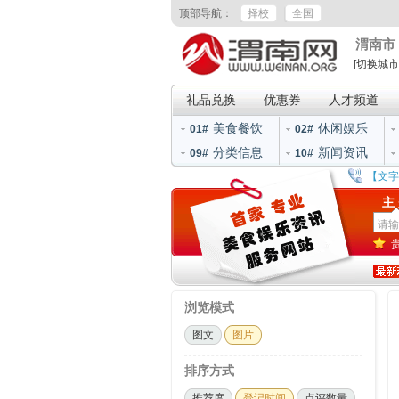
顶部导航：
择校
全国
渭南市
[切换城市
礼品兑换
优惠券
人才频道
美食餐饮
休闲娱乐
01#
02#
分类信息
新闻资讯
09#
10#
【文字
主
浏览模式
图文
图片
排序方式
推荐度
登记时间
点评数量