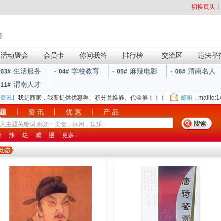
切换页头
]
活动聚会
会员卡
你问我答
排行榜
交流区
违法举
生活服务
学校教育
麻辣电影
渭南名人
03#
04#
05#
06#
渭南人才
11#
资讯】
我是商家，我要提供优惠券、积分兑换券、代金券！！！
邮箱：
mailto:
|
|
|
 题
资 讯
优 惠
产 品
贵
辣
烂
咸
慢
更多...