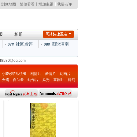
浏览地图
随便看看
增加主题
我要点评
报
相册
社区点评
图说渭南
07#
08#
148580@qq.com
小吃/粥/面/快餐
剧情片
爱情片
动画片
火锅
自助餐
动作片
风光
喜剧片
科幻
片