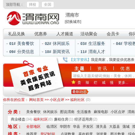
顶部导航：
择校
全国
渭南市
[切换城市]
礼品兑换
优惠券
人才频道
活动聚会
会员卡
你
美食餐饮
休闲娱乐
生活服务
学校
01#
02#
03#
04#
分类信息
新闻资讯
渭南人才
09#
10#
11#
【文字资讯】
我是商家，我要提供优惠券
|
|
主 题
资 讯
优 惠
贵
辣
烂
咸
慢
更多...
你所在的位置：
网站首页
>>
小区点评
>>
福利社区
(0)
分 类：
美食餐饮
休闲娱乐
图说渭南
生活服务
麻辣电影
小区点评
渭南
商业楼盘
(34)
福利社区
(0)
廉租住房
(1)
经济适用房
(2)
地 区：
全部地区
临渭区
华阴市
华县
开发区
潼关县
大荔县
蒲城
排 序：
推荐度
登记时间
点评数量
喜欢程度
浏览量
图片数量
综