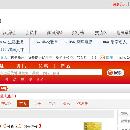
切换页头
]
活动聚会
会员卡
你问我答
排行榜
交流区
违法举
生活服务
学校教育
麻辣电影
渭南名人
03#
04#
05#
06#
渭南人才
11#
资讯】
我是商家，我要提供优惠券、积分兑换券、代金券！！！
邮箱：
mailto:
|
|
|
 题
资 讯
优 惠
产 品
贵
辣
烂
咸
慢
更多...
杨凝式(虚白)
交流区
首页
相册
产品
资讯
优惠券
资讯
暂无
0
0
0
度:
性价比:
综合得分: