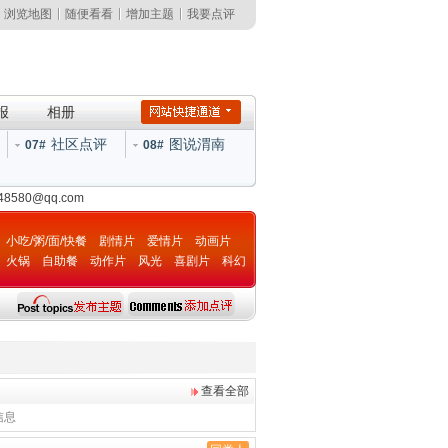
浏览地图
随便看看
增加主题
我要点评
报
相册
社区点评
图说渭南
07#
08#
148580@qq.com
小吃/粥/面/快餐
剧情片
爱情片
动画片
火锅
自助餐
动作片
风光
喜剧片
科幻
片
查看全部
信息