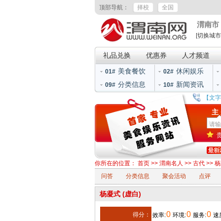
顶部导航：
择校
全国
渭南市
[切换城市
礼品兑换
优惠券
人才频道
美食餐饮
休闲娱乐
01#
02#
分类信息
新闻资讯
09#
10#
【文字
主
你所在的位置：
首页
>>
渭南名人
>>
古代
>> 
问答
分类信息
聚会活动
点评
杨凝式 (虚白)
0
0
0
得分：
效率:
环境:
服务:
速