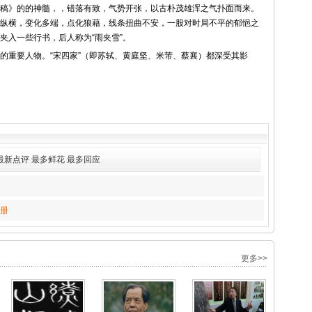
稿》的的神髓，，错落有致，气势开张，以古朴茂雄浑之气扑面而来。
纵横，变化多端，点化狼藉，线条扭曲不安，一股对时局不平的郁悒之
夹入一些行书，后人称为“雨夹雪”。
重要人物。“宋四家”（即苏轼、黄庭坚、米芾、蔡襄）都深受其影
最新点评
最多鲜花
最多回应
册
更多>>