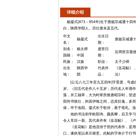
详细介绍
杨凝式(873－954年)生于唐懿宗咸通十
白，陕西华阴人。历仕唐末及五代。
中文
出生日
杨凝式
唐懿宗咸通十
名：
期：
别名：
杨太师
逝世日
后周世宗显德
国籍：
中国
期：
民族：
汉族
职业：
太子少师
出生
陕西华
代表作
《韭花帖》
地：
阴
品：
法》
[公元八七三年至九五四年]字景度，号虚白
岁。（旧五代史作八十五岁；历代名人年谱作
藻，并工颠草，大为时辈所推唐昭宗时，登进
部尚书致仕，闲居伊咯之间，恣其狂逸，多所
保，卒于洛阳。凝式长于歌诗，善于笔札。洛
他的书法初学欧阳询、颜真卿，后又学习王
令人耳目一新。其代表作有《韭花帖》、《卢
《韭花帖》是他流传于世的代表作，是用行
口，遂执笔以表示谢意。此帖的字体介于行书