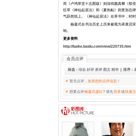
而《卢鸿草堂十志图跋》则深得颜真卿《祭侄
狂草《神仙起居法》和《夏热帖》则更加恣肆
气跃然纸上。《神仙起居法》在草书中，时时
杨凝式在书法历史上历来被视为承唐启宋的
响。
更多资料
http://baike.baidu.com/view/220735.htm
会员点评
筛选：
综合
好评
差评
图文
精华
| 排序：
暂无点评，
发表您的点评信息
！
想要点评
杨凝式虚白
? 请先
登录
或
快速注