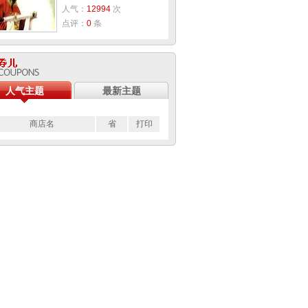
人气：
12994
次
点评：
0
条
人气主题
最新主题
商店名
省
打印