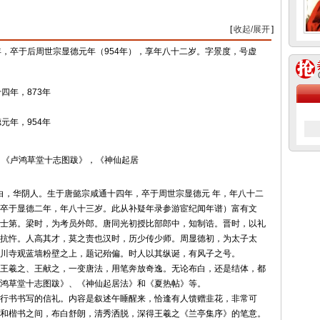
[
收起/展开
]
四年，卒于后周世宗显德元年（954年），享年八十二岁。字景度，号虚
四年，873年
元年，954年
，《卢鸿草堂十志图跋》，《神仙起居
，华阴人。生于唐懿宗咸通十四年，卒于周世宗显德元 年，年八十二
卒于显德二年，年八十三岁。此从补疑年录参游宦纪闻年谱）富有文
士第。梁时，为考员外郎。唐同光初授比部郎中，知制诰。晋时，以礼
抗忤。人高其才，莫之责也汉时，历少传少师。周显德初，为太子太
川寺观蓝墙粉壁之上，题记殆偏。时人以其纵诞，有风子之号。
羲之、王献之，一变唐法，用笔奔放奇逸。无论布白，还是结体，都
鸿草堂十志图跋》、《神仙起居法》和《夏热帖》等。
书书写的信礼。内容是叙述午睡醒来，恰逢有人馈赠韭花，非常可
和楷书之间，布白舒朗，清秀洒脱，深得王羲之《兰亭集序》的笔意。