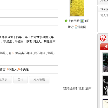
相关
TA刚
暂无
上传图片
1图
登记:
渭南网
生于唐懿宗咸通十四年，卒于后周世宗显德元年
岁。字景度，号虚白，陕西华阴人。历仕唐末
推
查看
) , 有
0
位会员不知道(
我不知道
,
查看
) .
留言,
1
张图片,
0
个关注
充信息
关注
发布资讯
[
查看全部
] [
收起/展开
]