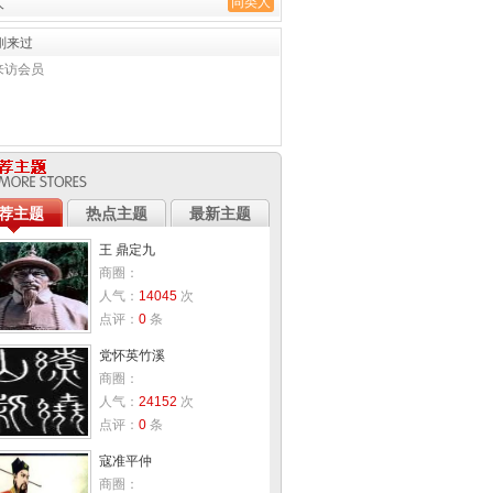
同类人
人
刚来过
来访会员
荐主题
热点主题
最新主题
王 鼎定九
商圈：
人气：
14045
次
点评：
0
条
党怀英竹溪
商圈：
人气：
24152
次
点评：
0
条
寇准平仲
商圈：