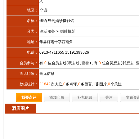
人
地区：
华县
名称：
纽约.纽约婚纱摄影馆
分类：
生活服务
>
婚纱摄影
地址：
华县灯塔十字西南角
电话：
0913-4711655 15191393626
会员参与：
有
0
位会员去过(
我去过
,
查看
) , 有
0
位会员想去(
我想去
,
酒店印象：
暂无信息
数据统计：
11842
次浏览,
0
条点评,
0
条留言,
1
张图片,
0
个关注
我要点评
添加印象
补充信息
关注
发布资
酒店图片