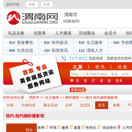
顶部导航：
择校
全国
渭南市
[切换城市]
礼品兑换
优惠券
人才频道
活动聚会
会员卡
你
美食餐饮
休闲娱乐
生活服务
学校
01#
02#
03#
04#
分类信息
新闻资讯
渭南人才
09#
10#
11#
【文字资讯】
我是商家，我要提供优惠券
|
|
主 题
资 讯
优 惠
贵
辣
烂
咸
慢
更多...
你所在的位置：
渭南市
>>
生活服务
>>
婚纱摄影
>> 纽约.纽约婚纱摄影馆
问答
分类信息
聚会活动
点评
交流区
首页
相册
产
纽约.纽约婚纱摄影馆
0
0
0
0
0
0
效率:
环境:
服务:
速度:
性价比:
综合得分:
人均消
得分：