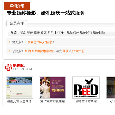
详细介绍
专业婚纱摄影、婚礼婚庆一站式服务
会员点评
筛选：
综合
好评
差评
图文
精华
| 排序：
最新点评
最多鲜花
最多回应
暂无点评，
发表您的点评信息
！
想要点评
纽约.纽约婚纱摄影馆
? 请先
登录
或
快速注册
渭南交通信息网违
施华洛婚纱礼服馆
瑞德生活时尚馆
小
章查询系统