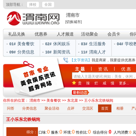
顶部导航：
择校
全国
渭南市
[切换城市]
礼品兑换
优惠券
人才频道
活动聚会
会员卡
你
美食餐饮
休闲娱乐
生活服务
学校
01#
02#
03#
04#
分类信息
新闻资讯
渭南人才
09#
10#
11#
【文字资讯】
我是商家，我要提供优惠券
|
|
主 题
资 讯
优 惠
贵
辣
烂
咸
慢
更多...
你所在的位置：
渭南市
>>
美食餐饮
>>
东北菜
>> 王小乐东北铁锅炖
问答
分类信息
聚会活动
点评
交流区
首页
相册
产
王小乐东北铁锅炖
0
0
0
0
0
得分：
口味:
服务:
环境:
性价比:
综合得分:
人均消费:
0
元