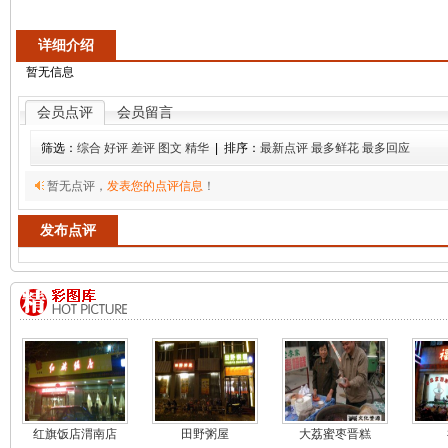
详细介绍
暂无信息
会员点评
会员留言
筛选：
综合
好评
差评
图文
精华
| 排序：
最新点评
最多鲜花
最多回应
暂无点评，
发表您的点评信息
！
发布点评
红旗饭店渭南店
田野粥屋
大荔蜜枣晋糕