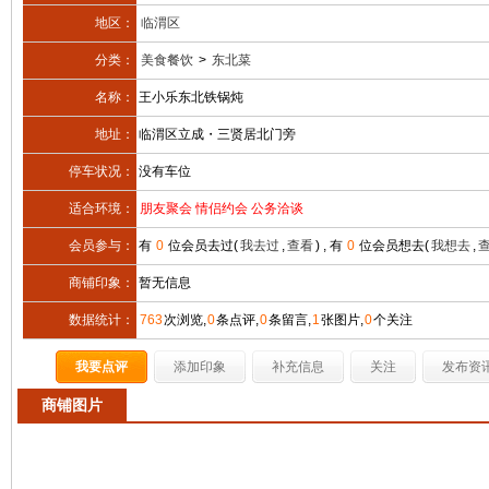
地区：
临渭区
分类：
美食餐饮
>
东北菜
名称：
王小乐东北铁锅炖
地址：
临渭区立成・三贤居北门旁
停车状况：
没有车位
适合环境：
朋友聚会 情侣约会 公务洽谈
会员参与：
有
0
位会员去过(
我去过
,
查看
) , 有
0
位会员想去(
我想去
,
商铺印象：
暂无信息
数据统计：
763
次浏览,
0
条点评,
0
条留言,
1
张图片,
0
个关注
我要点评
添加印象
补充信息
关注
发布资
商铺图片