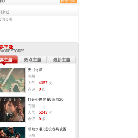
同类电影
电影
刚来过
来访会员
荐主题
热点主题
最新主题
天书奇谭
商圈：
人气：
4357
次
点评：
0
条
打开心世界 [改编自20
商圈：
人气：
5243
次
点评：
0
条
领袖水准 [退役老兵被困
商圈：