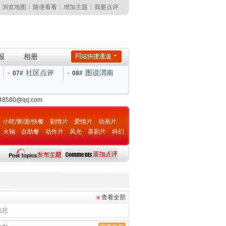
浏览地图
随便看看
增加主题
我要点评
报
相册
社区点评
图说渭南
07#
08#
148580@qq.com
小吃/粥/面/快餐
剧情片
爱情片
动画片
火锅
自助餐
动作片
风光
喜剧片
科幻
片
查看全部
信息