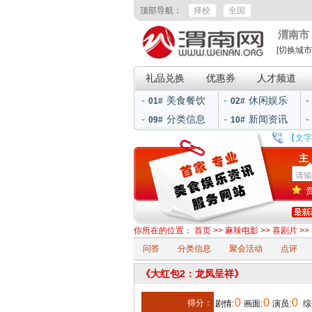
顶部导航：
择校
全国
渭南市
[切换城市
礼品兑换
优惠券
人才频道
美食餐饮
休闲娱乐
01#
02#
分类信息
新闻资讯
09#
10#
【文字
主
你所在的位置：
首页
>>
麻辣电影
>>
喜剧片
>>
问答
分类信息
聚会活动
点评
《大红包2：龙凤呈祥》
0
0
0
得分：
剧情:
画面:
演员:
综