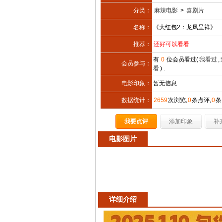
分类：
麻辣电影
>
喜剧片
名称：
《大红包2：龙凤呈祥》
推荐：
还好可以看看
有
0
位会员看过(
我看过
,
会员参与：
看
) .
电影印象：
暂无信息
数据统计：
2659
次浏览,
0
条点评,
0
条
我要点评
添加印象
补
电影图片
详细介绍