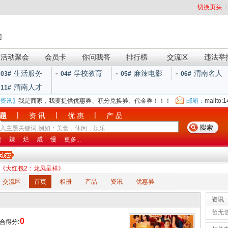
切换页头
]
活动聚会
会员卡
你问我答
排行榜
交流区
违法举
生活服务
学校教育
麻辣电影
渭南名人
03#
04#
05#
06#
渭南人才
11#
资讯】
我是商家，我要提供优惠券、积分兑换券、代金券！！！
邮箱：
mailto:
|
|
|
 题
资 讯
优 惠
产 品
贵
辣
烂
咸
慢
更多...
 《大红包2：龙凤呈祥》
交流区
首页
相册
产品
资讯
优惠券
资讯
暂无
0
合得分: