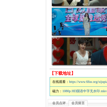
【下载地址】
在线观看：
https://www.66ss.org/xijup
磁力：
1080p.HD国语中字无水印.mkv
会员点评
会员留言