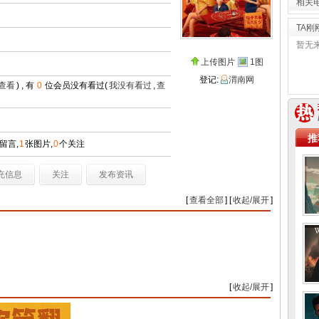
相关
TA刚
暂无
上传图片
1图
登记:
渭南网
查看
) , 有
0
位会员没有看过(
我没有看过
,
查
推
留言,
1
张图片,
0
个关注
充信息
关注
发布资讯
[
查看全部
] [
收起/展开
]
[
收起/展开
]