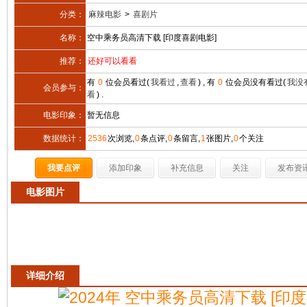
分类：
麻辣电影
>
喜剧片
名称：
空中乘务员高清下载 [印度喜剧电影]
推荐：
还好可以看看
有
0
位会员看过(
我看过
,
查看
) , 有
0
位会员没有看过(
我没
会员参与：
看
) .
电影印象：
暂无信息
数据统计：
2536
次浏览,
0
条点评,
0
条留言,
1
张图片,
0
个关注
我要点评
添加印象
补充信息
关注
发布资
电影图片
详细介绍