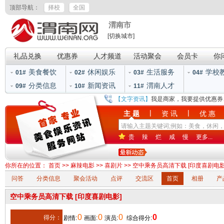
顶部导航：
择校
全国
渭南市
[切换城市]
礼品兑换
优惠券
人才频道
活动聚会
会员卡
你
美食餐饮
休闲娱乐
生活服务
学校
01#
02#
03#
04#
分类信息
新闻资讯
渭南人才
09#
10#
11#
【文字资讯】
我是商家，我要提供优惠券
|
|
主 题
资 讯
优 惠
贵
辣
烂
咸
慢
更多...
你所在的位置：
首页
>>
麻辣电影
>>
喜剧片
>> 空中乘务员高清下载 [印度喜剧电影
问答
分类信息
聚会活动
点评
交流区
首页
相册
产
空中乘务员高清下载 [印度喜剧电影]
0
0
0
0
得分：
剧情:
画面:
演员:
综合得分: