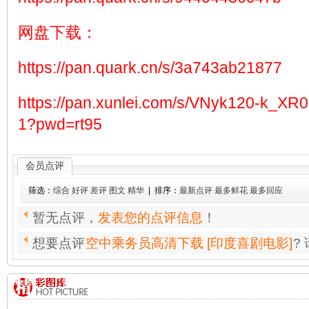
网盘下载：
https://pan.quark.cn/s/3a743ab21877
https://pan.xunlei.com/s/VNyk120-k_
1?pwd=rt95
会员点评
筛选：
综合
好评
差评
图文
精华
| 排序：
最新点评
最多鲜花
最多回应
暂无点评，
发表您的点评信息
！
想要点评
空中乘务员高清下载 [印度喜剧电影]
?