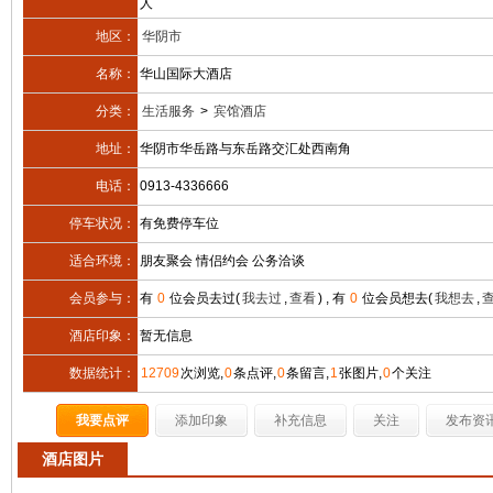
人
地区：
华阴市
名称：
华山国际大酒店
分类：
生活服务
>
宾馆酒店
地址：
华阴市华岳路与东岳路交汇处西南角
电话：
0913-4336666
停车状况：
有免费停车位
适合环境：
朋友聚会 情侣约会 公务洽谈
会员参与：
有
0
位会员去过(
我去过
,
查看
) , 有
0
位会员想去(
我想去
,
酒店印象：
暂无信息
数据统计：
12709
次浏览,
0
条点评,
0
条留言,
1
张图片,
0
个关注
我要点评
添加印象
补充信息
关注
发布资
酒店图片