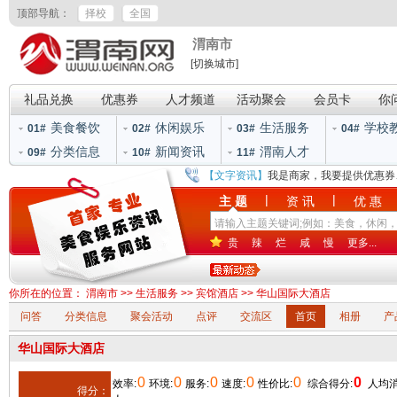
顶部导航：
择校
全国
渭南市
[切换城市]
礼品兑换
优惠券
人才频道
活动聚会
会员卡
你
美食餐饮
休闲娱乐
生活服务
学校
01#
02#
03#
04#
分类信息
新闻资讯
渭南人才
09#
10#
11#
【文字资讯】
我是商家，我要提供优惠券
|
|
主 题
资 讯
优 惠
贵
辣
烂
咸
慢
更多...
你所在的位置：
渭南市
>>
生活服务
>>
宾馆酒店
>> 华山国际大酒店
问答
分类信息
聚会活动
点评
交流区
首页
相册
产
华山国际大酒店
0
0
0
0
0
0
效率:
环境:
服务:
速度:
性价比:
综合得分:
人均消
得分：