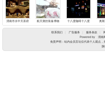
渭南市水中天茶府
航天测控装备博物
十八度咖啡十八度
奥斯
馆航天测控
茶馆
联系我们
|
广告服务
|
服务条款
|
Powered by
渭南
免责声明：站内会员言论仅代表个人观点，
陕