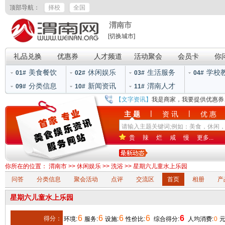
顶部导航：
择校
全国
渭南市
[切换城市]
礼品兑换
优惠券
人才频道
活动聚会
会员卡
你
美食餐饮
休闲娱乐
生活服务
学校
01#
02#
03#
04#
分类信息
新闻资讯
渭南人才
09#
10#
11#
【文字资讯】
我是商家，我要提供优惠券
|
|
主 题
资 讯
优 惠
贵
辣
烂
咸
慢
更多...
你所在的位置：
渭南市
>>
休闲娱乐
>>
洗浴
>> 星期六儿童水上乐园
问答
分类信息
聚会活动
点评
交流区
首页
相册
产
星期六儿童水上乐园
6
6
6
6
6
得分：
环境:
服务:
设施:
性价比:
综合得分:
人均消费:
0
元