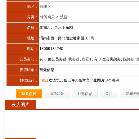
地区：
临渭区
分类：
休闲娱乐
>
洗浴
名称：
星期六儿童水上乐园
地址：
渭南市西一路北段宏馨家园103号
电话：
18009134240
会员参与：
有
0
位会员去过(
我去过
,
查看
) , 有
0
位会员想去(
我想去
,
夜店印象：
暂无信息
数据统计：
4921
次浏览,
1
条点评,
0
条留言,
7
张图片,
0
个关注
我要点评
添加印象
补充信息
关注
发布资
夜店图片