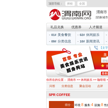
顶部导航：
择校
全国
渭南市
[切换城市
礼品兑换
优惠券
人才频道
美食餐饮
休闲娱乐
01#
02#
分类信息
新闻资讯
09#
10#
【文字
主
你所在的位置：
渭南市
>>
休闲娱乐
>>
咖啡馆
>
问答
分类信息
聚会活动
点评
SPR COFFEE
8
4
8
得分：
环境:
服务:
设施:
性