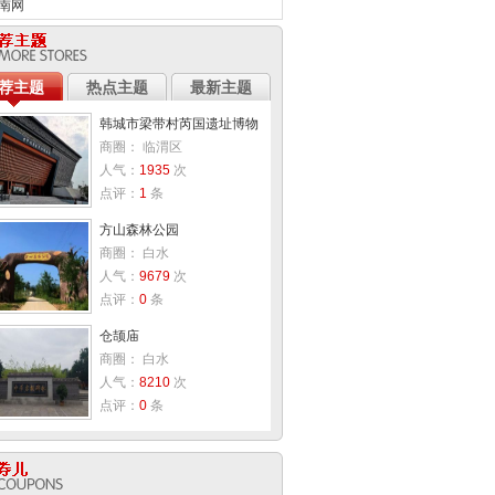
南网
荐主题
热点主题
最新主题
韩城市梁带村芮国遗址博物
商圈：
临渭区
人气：
1935
次
点评：
1
条
方山森林公园
商圈：
白水
人气：
9679
次
点评：
0
条
仓颉庙
商圈：
白水
人气：
8210
次
点评：
0
条