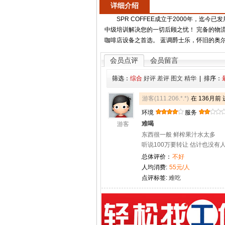
详细介绍
SPR COFFEE成立于2000年，迄今
中级培训解决您的一切后顾之忧！ 完备的物
咖啡店设备之首选。 蓝调爵士乐，怀旧的奥尔良
会员点评
会员留言
筛选：
综合
好评
差评
图文
精华
| 排序：
游客(111.206.*.*)
在 136月前
环境
服务
难喝
游客
东西很一般 鲜榨果汁水太多
听说100万要转让 估计也没有
总体评价：
不好
人均消费:
55元/人
点评标签:
难吃