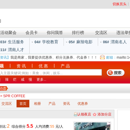
切换页头
]
活动聚会
会员卡
你问我答
排行榜
交流区
违法举
生活服务
学校教育
麻辣电影
渭南名人
03#
04#
05#
06#
渭南人才
11#
资讯】
我是商家，我要提供优惠券、积分兑换券、代金券！！！
邮箱：
mailto:
|
|
|
 题
资 讯
优 惠
产 品
贵
辣
烂
咸
慢
更多...
> SPR COFFEE
交流区
首页
相册
产品
资讯
优惠券
认领夜店
添加分店
2
5.5
价比:
综合得分:
人均消费:
55
元/人