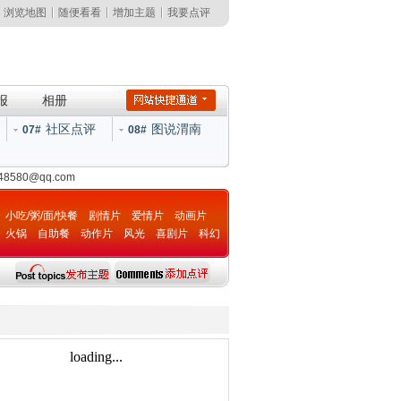
浏览地图
随便看看
增加主题
我要点评
报
相册
社区点评
图说渭南
07#
08#
148580@qq.com
小吃/粥/面/快餐
剧情片
爱情片
动画片
火锅
自助餐
动作片
风光
喜剧片
科幻
片