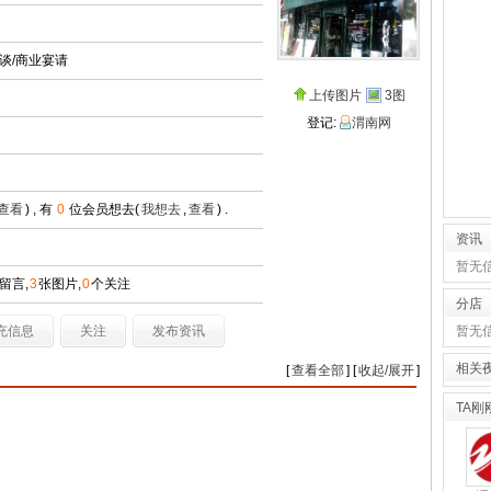
谈/商业宴请
上传图片
3图
登记:
渭南网
查看
) , 有
0
位会员想去(
我想去
,
查看
) .
资讯
暂无
留言,
3
张图片,
0
个关注
分店
充信息
关注
发布资讯
暂无
相关
[
查看全部
] [
收起/展开
]
TA刚