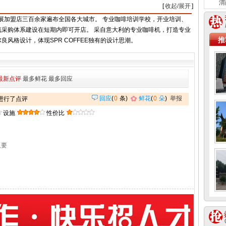
渭
[
收起/展开
]
已发展加盟店三百余家遍布全国各大城市。 专业咖啡培训学校，开业培训、
流采购体系建设在短期内即可开店。 采自意大利的专业咖啡机，打造专业
推
风格设计，体现SPR COFFEE独有的设计思潮。
最新点评
最多鲜花
最多回应
回应
(
0
条)
鲜花
(
0
朵
)
举报
 进行了点评
设施
性价比
人要