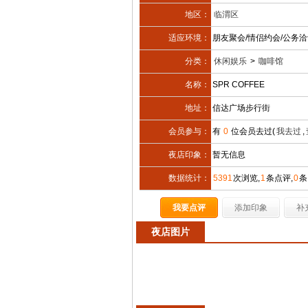
地区：
临渭区
适应环境：
朋友聚会/情侣约会/公务洽
分类：
休闲娱乐
>
咖啡馆
名称：
SPR COFFEE
地址：
信达广场步行街
会员参与：
有
0
位会员去过(
我去过
,
夜店印象：
暂无信息
数据统计：
5391
次浏览,
1
条点评,
0
条
我要点评
添加印象
补
夜店图片