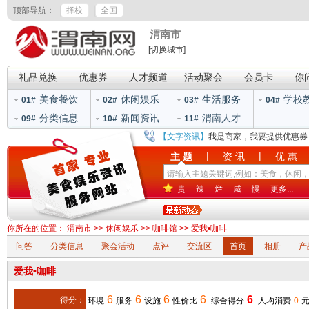
顶部导航：
择校
全国
渭南市
[切换城市]
礼品兑换
优惠券
人才频道
活动聚会
会员卡
你
美食餐饮
休闲娱乐
生活服务
学校
01#
02#
03#
04#
分类信息
新闻资讯
渭南人才
09#
10#
11#
【文字资讯】
我是商家，我要提供优惠券
|
|
主 题
资 讯
优 惠
贵
辣
烂
咸
慢
更多...
你所在的位置：
渭南市
>>
休闲娱乐
>>
咖啡馆
>> 爱我•咖啡
问答
分类信息
聚会活动
点评
交流区
首页
相册
产
爱我•咖啡
6
6
6
6
6
得分：
环境:
服务:
设施:
性价比:
综合得分:
人均消费:
0
元