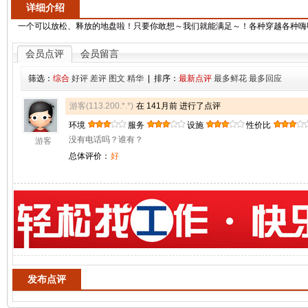
详细介绍
一个可以放松、释放的地盘啦！只要你敢想～我们就能满足～！各种穿越各种嗨呀[呲牙
会员点评
会员留言
筛选：
综合
好评
差评
图文
精华
| 排序：
最新点评
最多鲜花
最多回应
游客(113.200.*.*)
在 141月前 进行了点评
环境
服务
设施
性价比
没有电话吗？谁有？
游客
总体评价：
好
发布点评