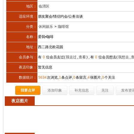
地区：
临渭区
适应环境：
朋友聚会/情侣约会/公务洽谈
分类：
休闲娱乐
>
咖啡馆
名称：
爱我•咖啡
地址：
西二路北欧花园
会员参与：
有
0
位会员去过(
我去过
,
查看
) , 有
0
位会员想去(
我想去
,
夜店印象：
暂无信息
数据统计：
5634
次浏览,
1
条点评,
0
条留言,
4
张图片,
0
个关注
我要点评
添加印象
补充信息
关注
发布资
夜店图片