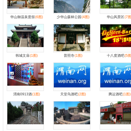
华山御温泉度假
(6图)
少华山森林公园
(4图)
华山风景区
(7图
韩城文庙
(1图)
普照寺
(1图)
十八度酒吧
(5图
渭南0913酒
(1图)
天堂鸟酒吧
(2图)
腾运酒吧
(1图)