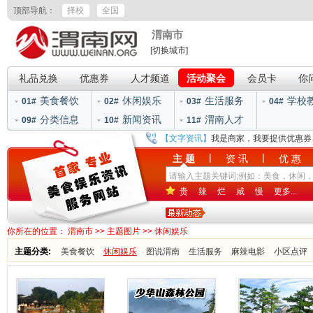
顶部导航：
择校
全国
渭南市
[切换城市]
礼品兑换
优惠券
人才频道
活动聚会
会员卡
你
美食餐饮
休闲娱乐
生活服务
学校
01#
02#
03#
04#
分类信息
新闻资讯
渭南人才
09#
10#
11#
【文字资讯】
我是商家，我要提供优惠券
|
|
主 题
资 讯
优 惠
贵
辣
烂
咸
慢
更多...
你所在的位置：
渭南市
>>
主题图片
>>
休闲娱乐
主题分类:
美食餐饮
休闲娱乐
图说渭南
生活服务
麻辣电影
小区点评