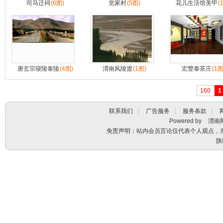
司马迁祠
(6图)
党家村
(5图)
花儿生活馆美甲
(
唐玄宗寝陵泰陵
(4图)
渭南风陵渡
(1图)
宏豐泰茶庄
(1图
160
1
联系我们
|
广告服务
|
服务条款
|
Powered by
渭南
免责声明：站内会员言论仅代表个人观点，
陕