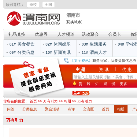
顶部导航：
择校
全国
渭南市
[切换城市]
礼品兑换
优惠券
人才频道
活动聚会
会员卡
你
美食餐饮
休闲娱乐
生活服务
学校
01#
02#
03#
04#
分类信息
新闻资讯
渭南人才
09#
10#
11#
【文字资讯】
我是商家，我要提供优惠券
|
|
主 题
资 讯
优 惠
贵
辣
烂
咸
慢
更多...
你所在的位置：
首页
>>
万有引力
>>
相册
>>
万有引力
问答
分类信息
聚会活动
点评
交流区
首页
相册
产
万有引力