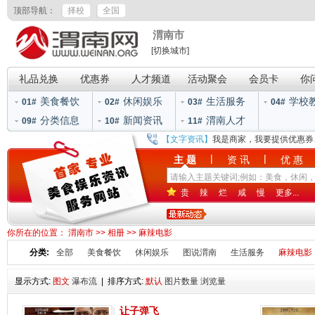
顶部导航：
择校
全国
渭南市
[切换城市]
礼品兑换
优惠券
人才频道
活动聚会
会员卡
你
美食餐饮
休闲娱乐
生活服务
学校
01#
02#
03#
04#
分类信息
新闻资讯
渭南人才
09#
10#
11#
【文字资讯】
我是商家，我要提供优惠券
|
|
主 题
资 讯
优 惠
贵
辣
烂
咸
慢
更多...
你所在的位置：
渭南市
>>
相册
>>
麻辣电影
分类:
全部
美食餐饮
休闲娱乐
图说渭南
生活服务
麻辣电影
显示方式:
图文
瀑布流
| 排序方式:
默认
图片数量
浏览量
让子弹飞