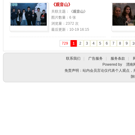
《观音山》
关联主题：
《观音山》
图片数量：6 张
浏览量：2372 次
最后更新：10-19 16:15
729
1
2
3
4
5
6
7
8
9
1
联系我们
|
广告服务
|
服务条款
|
Powered by
渭南
免责声明：站内会员言论仅代表个人观点，
陕