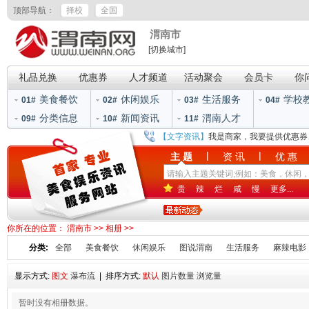
顶部导航：
择校
全国
渭南市
[切换城市]
礼品兑换
优惠券
人才频道
活动聚会
会员卡
你
美食餐饮
休闲娱乐
生活服务
学校
01#
02#
03#
04#
分类信息
新闻资讯
渭南人才
09#
10#
11#
【文字资讯】
我是商家，我要提供优惠券
|
|
主 题
资 讯
优 惠
贵
辣
烂
咸
慢
更多...
你所在的位置：
渭南市
>>
相册
>>
分类:
全部
美食餐饮
休闲娱乐
图说渭南
生活服务
麻辣电影
显示方式:
图文
瀑布流
| 排序方式:
默认
图片数量
浏览量
暂时没有相册数据。