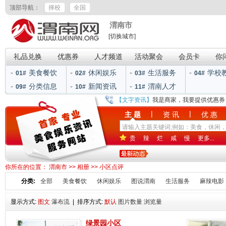
顶部导航：
择校
全国
渭南市
[切换城市]
礼品兑换
优惠券
人才频道
活动聚会
会员卡
你
美食餐饮
休闲娱乐
生活服务
学校
01#
02#
03#
04#
分类信息
新闻资讯
渭南人才
09#
10#
11#
【文字资讯】
我是商家，我要提供优惠券
|
|
主 题
资 讯
优 惠
贵
辣
烂
咸
慢
更多...
你所在的位置：
渭南市
>>
相册
>>
小区点评
分类:
全部
美食餐饮
休闲娱乐
图说渭南
生活服务
麻辣电影
显示方式:
图文
瀑布流
| 排序方式:
默认
图片数量
浏览量
绿景园小区