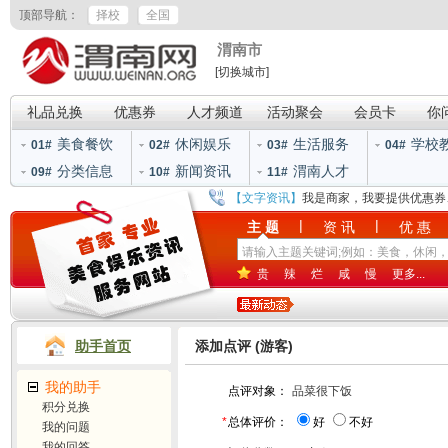
顶部导航：
择校
全国
渭南市
[切换城市]
礼品兑换
优惠券
人才频道
活动聚会
会员卡
你
美食餐饮
休闲娱乐
生活服务
学校
01#
02#
03#
04#
分类信息
新闻资讯
渭南人才
09#
10#
11#
【文字资讯】
我是商家，我要提供优惠券
|
|
主 题
资 讯
优 惠
贵
辣
烂
咸
慢
更多...
助手首页
添加点评 (游客)
我的助手
点评对象：
品菜很下饭
积分兑换
*
总体评价：
好
不好
我的问题
我的回答