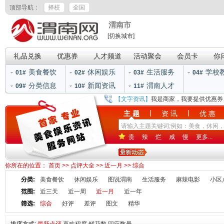
顶部导航：
择校
全国
渭南市
[切换城市]
礼品兑换
优惠券
人才频道
活动聚会
会员卡
你
美食餐饮
休闲娱乐
生活服务
学校
01#
02#
03#
04#
分类信息
新闻资讯
渭南人才
09#
10#
11#
【文字资讯】
我是商家，我要提供优惠券
|
|
主 题
资 讯
优 惠
贵
辣
烂
咸
慢
更多...
你所在的位置：
首页
>>
点评大全
>>
近一月
>>
综合
分类:
美食餐饮
休闲娱乐
图说渭南
生活服务
麻辣电影
小区
范围:
近三天
近一周
近一月
近一年
筛选:
综合
好评
差评
图文
精华