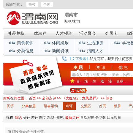
顶部导航：
择校
全国
渭南市
[切换城市]
礼品兑换
优惠券
人才频道
活动聚会
会员卡
你
美食餐饮
休闲娱乐
生活服务
学校
01#
02#
03#
04#
分类信息
新闻资讯
渭南人才
09#
10#
11#
【文字资讯】
我是商家，我要提供优惠券
|
|
主 题
资 讯
优 惠
贵
辣
烂
咸
慢
更多...
你所在的位置：
首页
>>
全部点评
>>
《大红包2：龙凤呈祥》
>>
综合
问答
分类信息
聚会活动
点评
交流区
首页
相册
产
筛选:
综合
好评
差评
图文
精华
排序:
最新点评
喜欢程度
鲜花数
回应数量
近期没有会员进行点评。