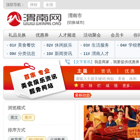
顶部导航：
择校
全国
渭南市
[切换城市]
礼品兑换
优惠券
人才频道
活动聚会
会员卡
你
美食餐饮
休闲娱乐
生活服务
学校
01#
02#
03#
04#
分类信息
新闻资讯
渭南人才
09#
10#
11#
【文字资讯】
我是商家，我要提供优惠券
|
|
主 题
资 讯
优 惠
贵
辣
烂
咸
慢
更多...
浏览模式
图文
图片
排序方式
推荐度
登记时间
点评数量