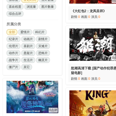
0
喜欢程度
浏览量
图片数量
《大红包2：龙凤呈祥》
综合点评
剧情:
0
画面:
0
演员:
0
所属分类
全部
爱情片
科幻片
纪录片
动画片
剧情片
伦理片
喜剧片
灾难片
动作片
悬疑片
恐怖片
0
战争片
生活片
幽灵片
僵尸片
其它
怒潮高清下载 [国产动作犯罪
疑电影]
剧情:
0
画面:
0
演员:
0
0点评