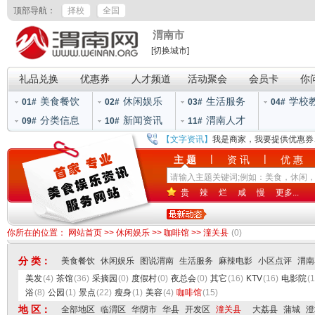
顶部导航：
择校
全国
渭南市
[切换城市]
礼品兑换
优惠券
人才频道
活动聚会
会员卡
你
美食餐饮
休闲娱乐
生活服务
学校
01#
02#
03#
04#
分类信息
新闻资讯
渭南人才
09#
10#
11#
【文字资讯】
我是商家，我要提供优惠券
|
|
主 题
资 讯
优 惠
贵
辣
烂
咸
慢
更多...
你所在的位置：
网站首页
>>
休闲娱乐
>>
咖啡馆
>>
潼关县
(0)
分 类：
美食餐饮
休闲娱乐
图说渭南
生活服务
麻辣电影
小区点评
渭南
美发
(4)
茶馆
(36)
采摘园
(0)
度假村
(0)
夜总会
(0)
其它
(16)
KTV
(16)
电影院
(1
浴
(8)
公园
(1)
景点
(22)
瘦身
(1)
美容
(4)
咖啡馆
(15)
地 区：
全部地区
临渭区
华阴市
华县
开发区
潼关县
大荔县
蒲城
澄