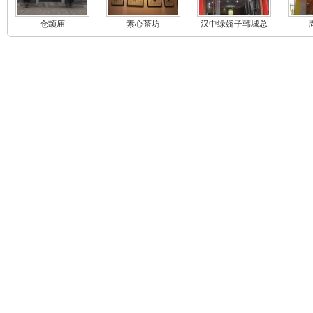
仓颉庙
素心茶坊
汉中绿娇子韩城总
代理