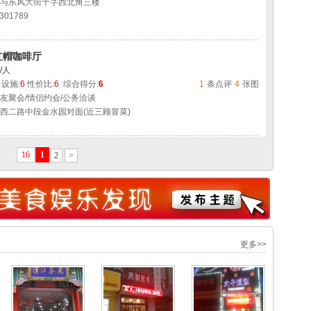
与东风大街十字西北角三楼
301789
红帽咖啡厅
/人
设施:
6
性价比:
6
综合得分:
6
1
条点评
4
张图
友聚会/情侣约会/公务洽谈
西二路中段金水园对面(近三顾冒菜)
16
1
2
>
更多>>