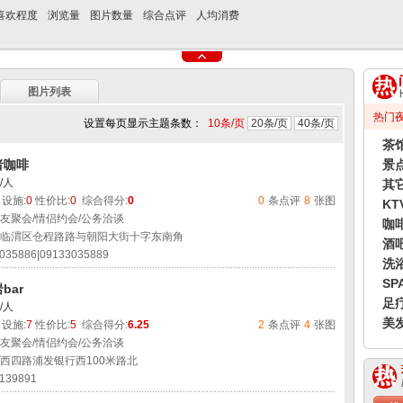
喜欢程度
浏览量
图片数量
综合点评
人均消费
图片列表
热门
设置每页显示主题条数：
10条/页
20条/页
40条/页
茶
者咖啡
景
/人
其
设施:
0
性价比:
0
综合得分:
0
0
条点评
8
张图
KT
友聚会/情侣约会/公务洽谈
咖
临渭区仓程路路与朝阳大街十字东南角
酒
35886|09133035889
洗
SP
bar
足
/人
美
设施:
7
性价比:
5
综合得分:
6.25
2
条点评
4
张图
友聚会/情侣约会/公务洽谈
西四路浦发银行西100米路北
139891