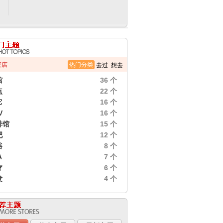
夜店
热门分类
去过
想去
馆
36 个
点
22 个
它
16 个
V
16 个
啡馆
15 个
吧
12 个
浴
8 个
A
7 个
疗
6 个
发
4 个