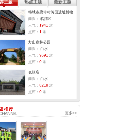
荐主题
热点主题
最新主题
韩城市梁带村芮国遗址博物
商圈：
临渭区
人气：
1941
次
点评：
1
条
方山森林公园
商圈：
白水
人气：
9691
次
点评：
0
条
仓颉庙
商圈：
白水
人气：
8218
次
点评：
0
条
更多>>