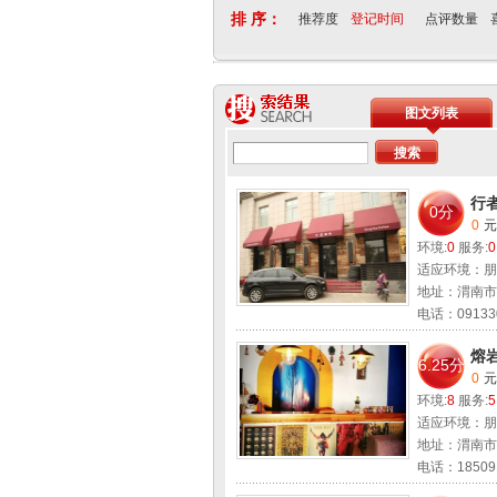
排 序：
推荐度
登记时间
点评数量
图文列表
行
0分
0
元
环境:
0
服务:
0
适应环境：朋
地址：渭南市
电话：091330
推荐度：1
熔岩
6.25分
0
元
环境:
8
服务:
5
适应环境：朋
地址：渭南市
电话：18509