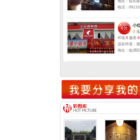
地址：迎宾路
电话：09133
小
6分
0
元
环境:
6
服务:
6
适应环境：朋
地址：临渭区