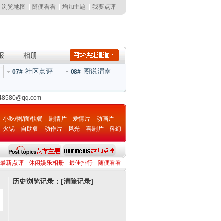
浏览地图
随便看看
增加主题
我要点评
报
相册
社区点评
图说渭南
07#
08#
148580@qq.com
小吃/粥/面/快餐
剧情片
爱情片
动画片
火锅
自助餐
动作片
风光
喜剧片
科幻
片
最新点评
-
休闲娱乐相册
-
最佳排行
-
随便看看
历史浏览记录：[
清除记录
]