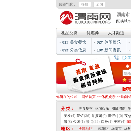
顶部导航：
择校
全国
渭南市
[切换城市
礼品兑换
优惠券
人才频道
美食餐饮
休闲娱乐
01#
02#
分类信息
新闻资讯
09#
10#
【文字
主
你所在的位置：
网站首页
>>
休闲娱乐
>>
咖啡
分 类：
美食餐饮
休闲娱乐
图说渭南
美发
(4)
茶馆
(36)
采摘园
(0)
度假村
(0)
夜
浴
(8)
公园
(1)
景点
(22)
瘦身
(1)
美容
(4)
咖
地 区：
全部地区
临渭区
华阴市
华县