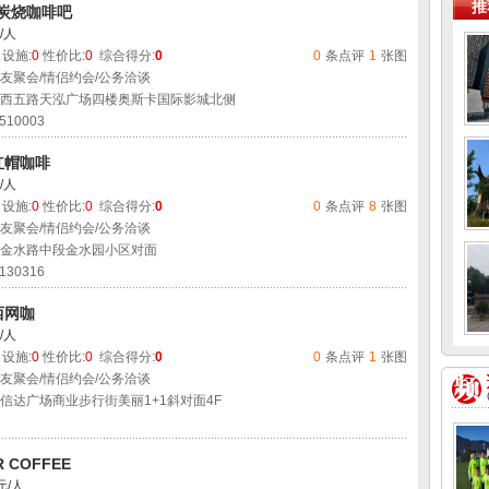
推
0炭烧咖啡吧
/人
设施:
0
性价比:
0
综合得分:
0
0
条点评
1
张图
友聚会/情侣约会/公务洽谈
西五路天泓广场四楼奥斯卡国际影城北侧
510003
红帽咖啡
/人
设施:
0
性价比:
0
综合得分:
0
0
条点评
8
张图
友聚会/情侣约会/公务洽谈
金水路中段金水园小区对面
130316
西网咖
/人
设施:
0
性价比:
0
综合得分:
0
0
条点评
1
张图
友聚会/情侣约会/公务洽谈
信达广场商业步行街美丽1+1斜对面4F
R COFFEE
元/人