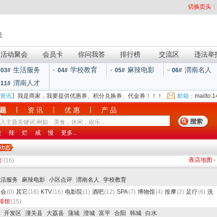
切换页头
]
活动聚会
会员卡
你问我答
排行榜
交流区
违法举
生活服务
学校教育
麻辣电影
渭南名人
03#
04#
05#
06#
渭南人才
11#
资讯】
我是商家，我要提供优惠券、积分兑换券、代金券！！！
邮箱：
mailto:
|
|
|
 题
资 讯
优 惠
产 品
贵
辣
烂
咸
慢
更多...
夜店地图
-
馆
(16)
生活服务
麻辣电影
小区点评
渭南名人
学校教育
总会
(0)
其它
(16)
KTV
(16)
电影院
(1)
酒吧
(12)
SPA
(7)
博物馆
(4)
按摩
(2)
足疗
(6)
洗
啡馆
(15)
开发区
潼关县
大荔县
蒲城
澄城
富平
合阳
韩城
白水