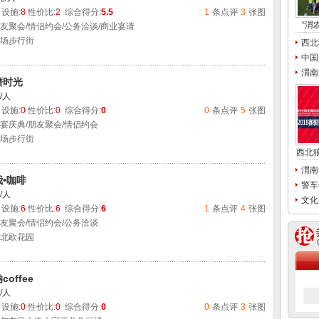
设施:
8
性价比:
2
综合得分:
5.5
1
条点评
3
张图
“渭
友聚会/情侣约会/公务洽谈/商业宴请
场步行街
西北
中国
渭南
磨时光
/人
设施:
0
性价比:
0
综合得分:
0
0
条点评
5
张图
宴庆典/朋友聚会/情侣约会
场步行街
西北
渭南
我•咖啡
警车
/人
文化
设施:
6
性价比:
6
综合得分:
6
1
条点评
4
张图
友聚会/情侣约会/公务洽谈
北欧花园
coffee
/人
设施:
0
性价比:
0
综合得分:
0
0
条点评
3
张图