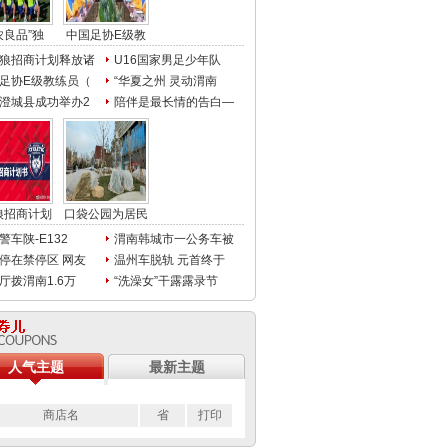
农良品”独
中国足协E级教
狼招商计划释放诸
U16国家男足少年队
足协E级教练员（
“华夏之州 灵动渭南
澄城县成功举办2
陪伴是最长情的告白—
狼招商计划
口袋公园为居民
警车陕-E132
渭南韩城市一公务车被
停在禁停区 网友
温州车脱轨 元首终于
厅拨渭南1.6万
“洗澡女”干露露录节
人气主题
最新主题
商店名
省
打印