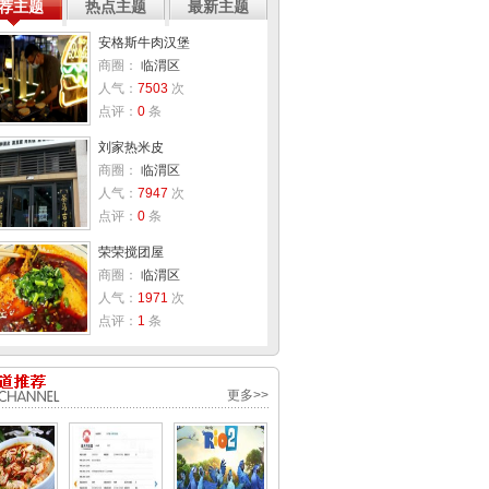
荐主题
热点主题
最新主题
安格斯牛肉汉堡
商圈：
临渭区
人气：
7503
次
点评：
0
条
刘家热米皮
商圈：
临渭区
人气：
7947
次
点评：
0
条
荣荣搅团屋
商圈：
临渭区
人气：
1971
次
点评：
1
条
更多>>