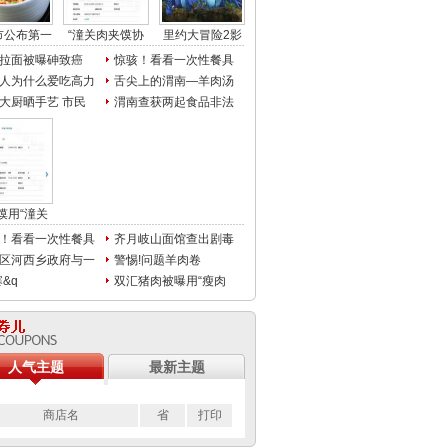
市公布第一
“潼关肉夹馍协
里约大冒险2影
拉面被曝砷致癌
惊骇！看看一次性餐具
人为什么爱吃高力
舌尖上的渭南—羊肉汤
大厨晒手艺 市民
渭南查获两起食品非法
馍用“潼关
！看看一次性餐具
齐月岐山面馆查出剧毒
区河西乡政府与一
警惕!问题羊肉卷
寨&q
双汇猪肉被曝用“瘦肉
人气主题
最新主题
商店名
省
打印