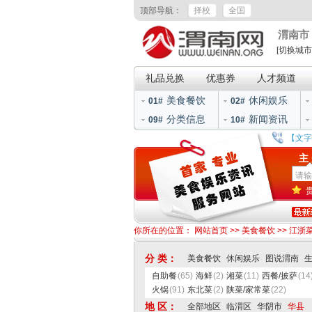
顶部导航：
择校
全国
渭南市
[切换城市
礼品兑换
优惠券
人才频道
美食餐饮
休闲娱乐
01#
02#
分类信息
新闻资讯
09#
10#
【文字
主
你所在的位置：
网站首页
>>
美食餐饮
>>
江浙
分 类：
美食餐饮
休闲娱乐
图说渭南
自助餐
(65)
海鲜
(2)
湘菜
(11)
西餐/披萨
(14
火锅
(91)
东北菜
(2)
陕菜/家常菜
(22)
地 区：
全部地区
临渭区
华阴市
华县