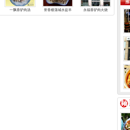
推
一飘香驴肉汤
誉香楼蒲城水盆羊
永福香驴肉火烧
肉