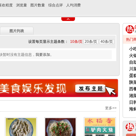
喜欢程度
浏览量
图片数量
综合点评
人均消费
图片列表
热门
设置每页显示主题条数：
10条/页
20条/页
40条/页
小吃
块暂时没有主题信息，
我要添加
。
火
自
川
蛋
陕
西
湘
日
更多>>
海