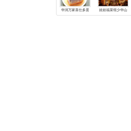
华润万家喜仕多蛋
娃娃福菜馆少华山
糕
石门山庄店