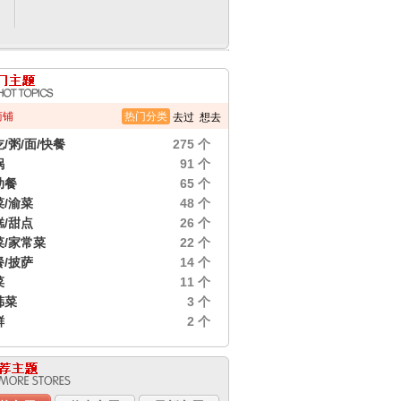
商铺
热门分类
去过
想去
/粥/面/快餐
275 个
锅
91 个
助餐
65 个
菜/渝菜
48 个
糕/甜点
26 个
菜/家常菜
22 个
餐/披萨
14 个
菜
11 个
韩菜
3 个
鲜
2 个