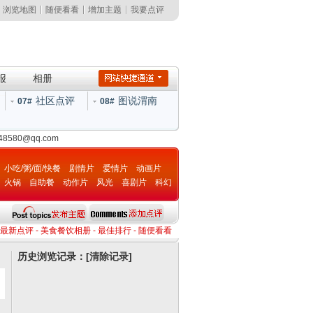
浏览地图
随便看看
增加主题
我要点评
报
相册
社区点评
图说渭南
07#
08#
148580@qq.com
小吃/粥/面/快餐
剧情片
爱情片
动画片
火锅
自助餐
动作片
风光
喜剧片
科幻
片
最新点评
-
美食餐饮相册
-
最佳排行
-
随便看看
历史浏览记录：[
清除记录
]