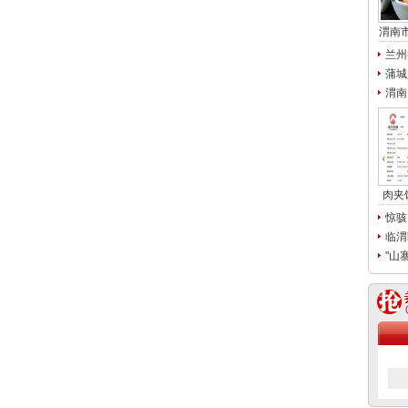
渭南
兰州
蒲城
渭南
肉夹
惊骇
临渭
"山