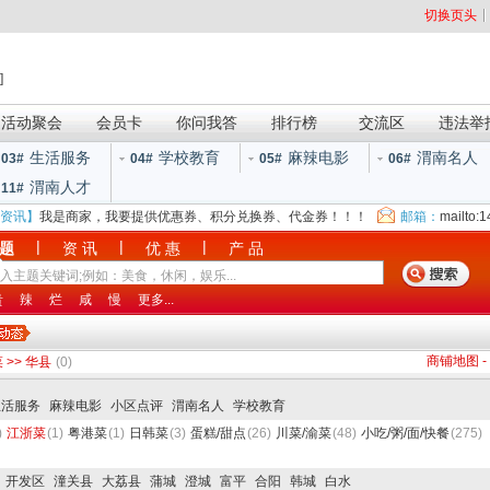
切换页头
]
活动聚会
会员卡
你问我答
排行榜
交流区
违法举
生活服务
学校教育
麻辣电影
渭南名人
03#
04#
05#
06#
渭南人才
11#
资讯】
我是商家，我要提供优惠券、积分兑换券、代金券！！！
邮箱：
mailto:
|
|
|
 题
资 讯
优 惠
产 品
贵
辣
烂
咸
慢
更多...
商铺地图
-
菜
>>
华县
(0)
生活服务
麻辣电影
小区点评
渭南名人
学校教育
)
江浙菜
(1)
粤港菜
(1)
日韩菜
(3)
蛋糕/甜点
(26)
川菜/渝菜
(48)
小吃/粥/面/快餐
(275)
开发区
潼关县
大荔县
蒲城
澄城
富平
合阳
韩城
白水