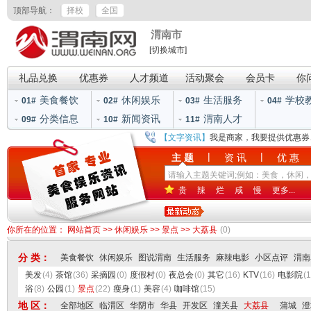
顶部导航：
择校
全国
渭南市
[切换城市]
礼品兑换
优惠券
人才频道
活动聚会
会员卡
你
美食餐饮
休闲娱乐
生活服务
学校
01#
02#
03#
04#
分类信息
新闻资讯
渭南人才
09#
10#
11#
【文字资讯】
我是商家，我要提供优惠券
|
|
主 题
资 讯
优 惠
贵
辣
烂
咸
慢
更多...
你所在的位置：
网站首页
>>
休闲娱乐
>>
景点
>>
大荔县
(0)
分 类：
美食餐饮
休闲娱乐
图说渭南
生活服务
麻辣电影
小区点评
渭南
美发
(4)
茶馆
(36)
采摘园
(0)
度假村
(0)
夜总会
(0)
其它
(16)
KTV
(16)
电影院
(1
浴
(8)
公园
(1)
景点
(22)
瘦身
(1)
美容
(4)
咖啡馆
(15)
地 区：
全部地区
临渭区
华阴市
华县
开发区
潼关县
大荔县
蒲城
澄