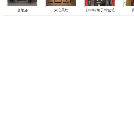
仓颉庙
素心茶坊
汉中绿娇子韩城总
代理