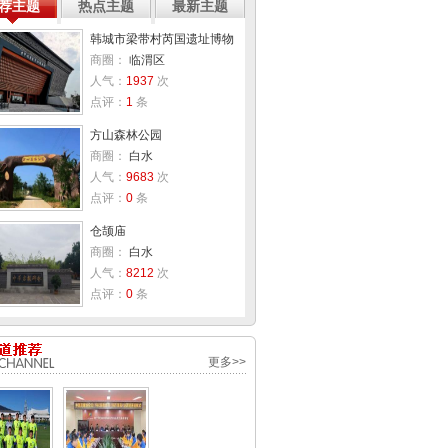
荐主题
热点主题
最新主题
韩城市梁带村芮国遗址博物
商圈：
临渭区
人气：
1937
次
点评：
1
条
方山森林公园
商圈：
白水
人气：
9683
次
点评：
0
条
仓颉庙
商圈：
白水
人气：
8212
次
点评：
0
条
更多>>