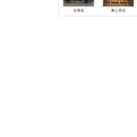
仓颉庙
素心茶坊