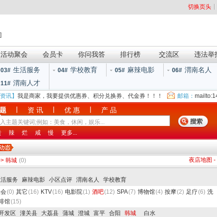
切换页头
]
活动聚会
会员卡
你问我答
排行榜
交流区
违法举
生活服务
学校教育
麻辣电影
渭南名人
03#
04#
05#
06#
渭南人才
11#
资讯】
我是商家，我要提供优惠券、积分兑换券、代金券！！！
邮箱：
mailto:
|
|
|
 题
资 讯
优 惠
产 品
贵
辣
烂
咸
慢
更多...
夜店地图
-
>>
韩城
(0)
生活服务
麻辣电影
小区点评
渭南名人
学校教育
总会
(0)
其它
(16)
KTV
(16)
电影院
(1)
酒吧
(12)
SPA
(7)
博物馆
(4)
按摩
(2)
足疗
(6)
洗
啡馆
(15)
开发区
潼关县
大荔县
蒲城
澄城
富平
合阳
韩城
白水