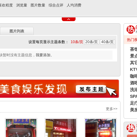
喜欢程度
浏览量
图片数量
综合点评
人均消费
图片列表
热门
设置每页显示主题条数：
10条/页
20条/页
40条/页
茶
块暂时没有主题信息，
我要添加
。
景
其
KT
咖
酒
洗
SP
足
更多>>
美