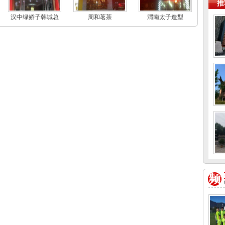
推
汉中绿娇子韩城总
周和茗茶
渭南太子造型
代理