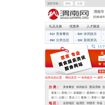
顶部导航：
择校
全国
渭南市
[切换城市
礼品兑换
优惠券
人才频道
美食餐饮
休闲娱乐
01#
02#
分类信息
新闻资讯
09#
10#
【文字
主
你所在的位置：
网站首页
>>
休闲娱乐
>>
酒吧
分 类：
美食餐饮
休闲娱乐
图说渭南
美发
(4)
茶馆
(36)
采摘园
(0)
度假村
(0)
夜
浴
(8)
公园
(1)
景点
(22)
瘦身
(1)
美容
(4)
咖
地 区：
全部地区
临渭区
华阴市
华县