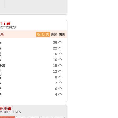
夜店
热门分类
去过
想去
馆
36 个
点
22 个
它
16 个
V
16 个
啡馆
15 个
吧
12 个
浴
8 个
A
7 个
疗
6 个
发
4 个