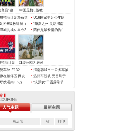
农良品”独
中国足协E级教
狼招商计划释放诸
U16国家男足少年队
足协E级教练员（
“华夏之州 灵动渭南
澄城县成功举办2
陪伴是最长情的告白—
狼招商计划
口袋公园为居民
警车陕-E132
渭南韩城市一公务车被
停在禁停区 网友
温州车脱轨 元首终于
厅拨渭南1.6万
“洗澡女”干露露录节
人气主题
最新主题
商店名
省
打印