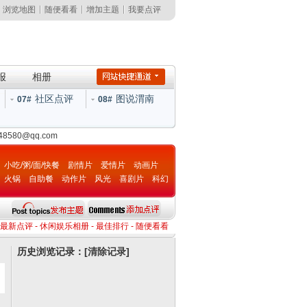
浏览地图
随便看看
增加主题
我要点评
报
相册
社区点评
图说渭南
07#
08#
148580@qq.com
小吃/粥/面/快餐
剧情片
爱情片
动画片
火锅
自助餐
动作片
风光
喜剧片
科幻
片
最新点评
-
休闲娱乐相册
-
最佳排行
-
随便看看
历史浏览记录：[
清除记录
]