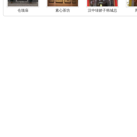
仓颉庙
素心茶坊
汉中绿娇子韩城总
代理