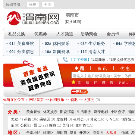
顶部导航：
择校
全国
渭南市
[切换城市]
礼品兑换
优惠券
人才频道
活动聚会
会员卡
你
美食餐饮
休闲娱乐
生活服务
学校
01#
02#
03#
04#
分类信息
新闻资讯
渭南人才
09#
10#
11#
【文字资讯】
我是商家，我要提供优惠券
|
|
主 题
资 讯
优 惠
贵
辣
烂
咸
慢
更多...
你所在的位置：
网站首页
>>
休闲娱乐
>>
酒吧
>>
大荔县
(0)
分 类：
美食餐饮
休闲娱乐
图说渭南
生活服务
麻辣电影
小区点评
渭南
美发
(4)
茶馆
(36)
采摘园
(0)
度假村
(0)
夜总会
(0)
其它
(16)
KTV
(16)
电影院
(1
浴
(8)
公园
(1)
景点
(22)
瘦身
(1)
美容
(4)
咖啡馆
(15)
地 区：
全部地区
临渭区
华阴市
华县
开发区
潼关县
大荔县
蒲城
澄