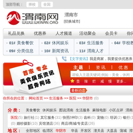
顶部导航：
择校
全国
渭南市
[切换城市]
礼品兑换
优惠券
人才频道
活动聚会
会员卡
你
美食餐饮
休闲娱乐
生活服务
学校
01#
02#
03#
04#
分类信息
新闻资讯
渭南人才
09#
10#
11#
【文字资讯】
我是商家，我要提供优惠券
|
|
主 题
资 讯
优 惠
贵
辣
烂
咸
慢
更多...
你所在的位置：
网站首页
>>
生活服务
>>
医院
>>
华阴市
(0)
分 类：
美食餐饮
休闲娱乐
图说渭南
生活服务
麻辣电影
小区点评
渭南
医院
(5)
旅行社
(1)
其它服务
(31)
快照/冲印
(3)
齿科
(0)
宠物
(0)
培训
(2)
银行
(
(0)
婚纱摄影
(10)
宾馆酒店
(36)
商店/商城/专卖店
(26)
地 区：
全部地区
临渭区
华阴市
华县
开发区
潼关县
大荔县
蒲城
澄