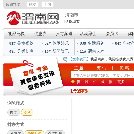
顶部导航：
择校
全国
渭南市
[切换城市]
礼品兑换
优惠券
人才频道
活动聚会
会员卡
你
美食餐饮
休闲娱乐
生活服务
学校
01#
02#
03#
04#
分类信息
新闻资讯
渭南人才
09#
10#
11#
【文字资讯】
我是商家，我要提供优惠券
|
|
主 题
资 讯
优 惠
贵
辣
烂
咸
慢
更多...
浏览模式
图文
图片
排序方式
推荐度
登记时间
点评数量