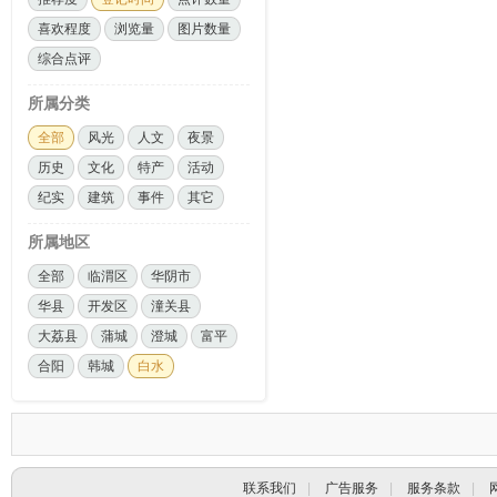
喜欢程度
浏览量
图片数量
综合点评
所属分类
全部
风光
人文
夜景
历史
文化
特产
活动
纪实
建筑
事件
其它
所属地区
全部
临渭区
华阴市
华县
开发区
潼关县
大荔县
蒲城
澄城
富平
合阳
韩城
白水
联系我们
|
广告服务
|
服务条款
|