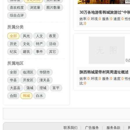
0
喜欢程度
浏览量
图片数量
30万各地游客韩城旅游过“中秋
综合点评
效率:
0
环境:
0
服务:
0
速度:
0
性
比:
0
所属分类
全部
风光
人文
夜景
历史
文化
特产
活动
纪实
建筑
事件
其它
0
所属地区
陕西韩城梁带村两周遗址概述
全部
临渭区
华阴市
效率:
0
环境:
0
服务:
0
速度:
0
性
华县
开发区
潼关县
比:
0
大荔县
蒲城
澄城
富平
合阳
韩城
白水
联系我们
|
广告服务
|
服务条款
|