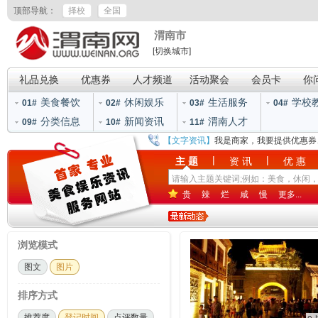
顶部导航：
择校
全国
渭南市
[切换城市]
礼品兑换
优惠券
人才频道
活动聚会
会员卡
你
美食餐饮
休闲娱乐
生活服务
学校
01#
02#
03#
04#
分类信息
新闻资讯
渭南人才
09#
10#
11#
【文字资讯】
我是商家，我要提供优惠券
|
|
主 题
资 讯
优 惠
贵
辣
烂
咸
慢
更多...
浏览模式
图文
图片
排序方式
推荐度
登记时间
点评数量