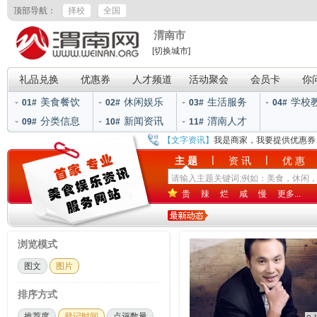
顶部导航：
择校
全国
渭南市
[切换城市]
礼品兑换
优惠券
人才频道
活动聚会
会员卡
你
美食餐饮
休闲娱乐
生活服务
学校
01#
02#
03#
04#
分类信息
新闻资讯
渭南人才
09#
10#
11#
【文字资讯】
我是商家，我要提供优惠券
|
|
主 题
资 讯
优 惠
贵
辣
烂
咸
慢
更多...
浏览模式
图文
图片
排序方式
推荐度
登记时间
点评数量