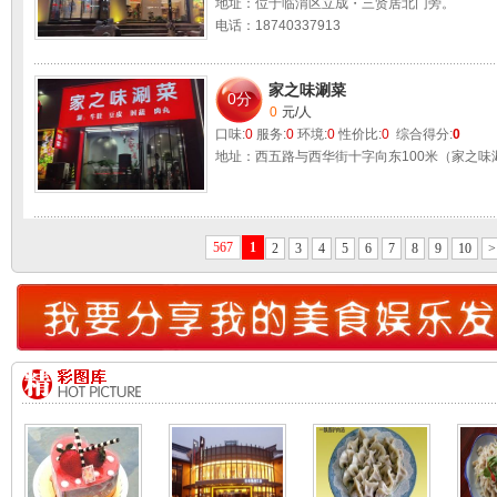
地址：位于临渭区立成・三贤居北门旁。
电话：18740337913
家之味涮菜
0分
0
元/人
口味:
0
服务:
0
环境:
0
性价比:
0
综合得分:
0
地址：西五路与西华街十字向东100米（家之味
567
1
2
3
4
5
6
7
8
9
10
>