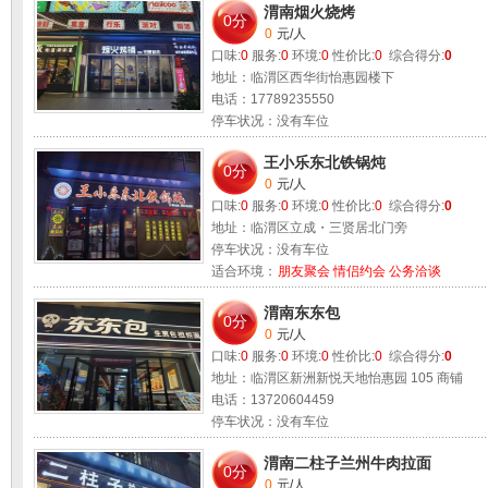
渭南烟火烧烤
0分
0
元/人
口味:
0
服务:
0
环境:
0
性价比:
0
综合得分:
0
地址：临渭区西华街怡惠园楼下
电话：17789235550
停车状况：没有车位
适合环境：
朋友聚会 情侣约会
王小乐东北铁锅炖
0分
0
元/人
口味:
0
服务:
0
环境:
0
性价比:
0
综合得分:
0
地址：临渭区立成・三贤居北门旁
停车状况：没有车位
适合环境：
朋友聚会 情侣约会 公务洽谈
渭南东东包
0分
0
元/人
口味:
0
服务:
0
环境:
0
性价比:
0
综合得分:
0
地址：临渭区新洲新悦天地怡惠园 105 商铺
电话：13720604459
停车状况：没有车位
适合环境：
朋友聚会 情侣约会 公务洽谈
渭南二柱子兰州牛肉拉面
0分
0
元/人