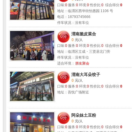
口味:
0
服务:
0
环境:
0
性价比:
0
综合得分:
0
地址：临渭区西华街怡惠园 1106 号
电话：18793745666
停车状况：没有车位
适合环境：
朋友聚会 情侣约会 公务洽谈
渭南脆皮菜合
0分
0
元/人
口味:
0
服务:
0
环境:
0
性价比:
0
综合得分:
0
地址：临渭区立成・三贤居北门旁
停车状况：没有车位
适合环境：
朋友聚会
渭南大耳朵饺子
0分
0
元/人
口味:
0
服务:
0
环境:
0
性价比:
0
综合得分:
0
地址：吾悦广场附近
阿朵妹土豆粉
0分
0
元/人
口味:
0
服务:
0
环境:
0
性价比:
0
综合得分:
0