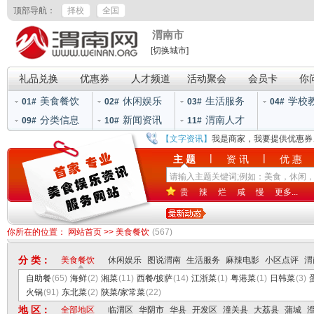
顶部导航：
择校
全国
渭南市
[切换城市]
礼品兑换
优惠券
人才频道
活动聚会
会员卡
你
美食餐饮
休闲娱乐
生活服务
学校
01#
02#
03#
04#
分类信息
新闻资讯
渭南人才
09#
10#
11#
【文字资讯】
我是商家，我要提供优惠券
|
|
主 题
资 讯
优 惠
贵
辣
烂
咸
慢
更多...
你所在的位置：
网站首页
>>
美食餐饮
(567)
分 类：
美食餐饮
休闲娱乐
图说渭南
生活服务
麻辣电影
小区点评
渭
自助餐
(65)
海鲜
(2)
湘菜
(11)
西餐/披萨
(14)
江浙菜
(1)
粤港菜
(1)
日韩菜
(3)
火锅
(91)
东北菜
(2)
陕菜/家常菜
(22)
地 区：
全部地区
临渭区
华阴市
华县
开发区
潼关县
大荔县
蒲城