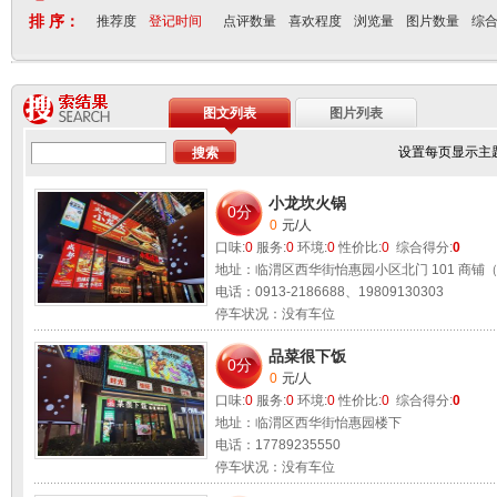
排 序：
推荐度
登记时间
点评数量
喜欢程度
浏览量
图片数量
综
图文列表
图片列表
设置每页显示主
小龙坎火锅
0分
0
元/人
口味:
0
服务:
0
环境:
0
性价比:
0
综合得分:
0
地址：临渭区西华街怡惠园小区北门 101 商铺
电话：0913-2186688、19809130303
停车状况：没有车位
适合环境：
朋友聚会 情侣约会 公务洽谈
品菜很下饭
0分
0
元/人
口味:
0
服务:
0
环境:
0
性价比:
0
综合得分:
0
地址：临渭区西华街怡惠园楼下
电话：17789235550
停车状况：没有车位
适合环境：
朋友聚会 情侣约会