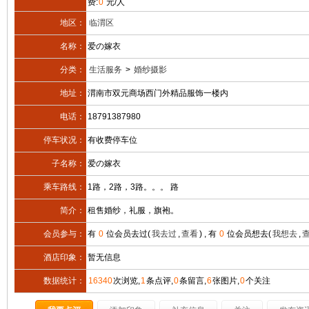
费:
0
元/人
地区：
临渭区
名称：
爱の嫁衣
分类：
生活服务
>
婚纱摄影
地址：
渭南市双元商场西门外精品服饰一楼内
电话：
18791387980
停车状况：
有收费停车位
子名称：
爱の嫁衣
乘车路线：
1路，2路，3路。。。 路
简介：
租售婚纱，礼服，旗袍。
会员参与：
有
0
位会员去过(
我去过
,
查看
) , 有
0
位会员想去(
我想去
,
酒店印象：
暂无信息
数据统计：
16340
次浏览,
1
条点评,
0
条留言,
6
张图片,
0
个关注