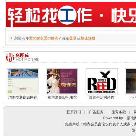
想要点评
爱の嫁衣爱の嫁衣
? 请先
登录
或
快速注册
渭南交通信息网违
施华洛婚纱礼服馆
瑞德生活时尚馆
小
章查询系统
联系我们
|
广告服务
|
服务条款
|
Powered by
渭南
免责声明：站内会员言论仅代表个人观点，
陕