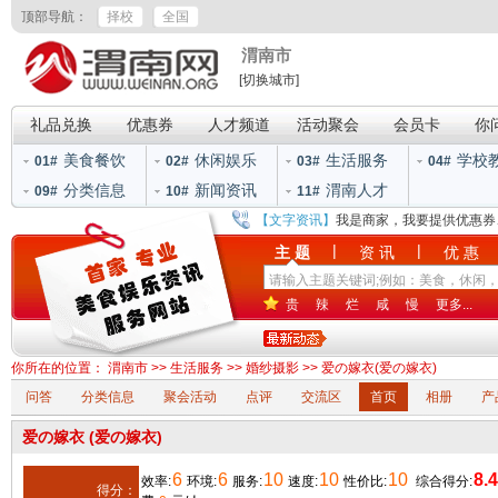
顶部导航：
择校
全国
渭南市
[切换城市]
礼品兑换
优惠券
人才频道
活动聚会
会员卡
你
美食餐饮
休闲娱乐
生活服务
学校
01#
02#
03#
04#
分类信息
新闻资讯
渭南人才
09#
10#
11#
【文字资讯】
我是商家，我要提供优惠券
|
|
主 题
资 讯
优 惠
贵
辣
烂
咸
慢
更多...
你所在的位置：
渭南市
>>
生活服务
>>
婚纱摄影
>> 爱の嫁衣(爱の嫁衣)
问答
分类信息
聚会活动
点评
交流区
首页
相册
产
爱の嫁衣 (爱の嫁衣)
6
6
10
10
10
8.4
效率:
环境:
服务:
速度:
性价比:
综合得分:
得分：