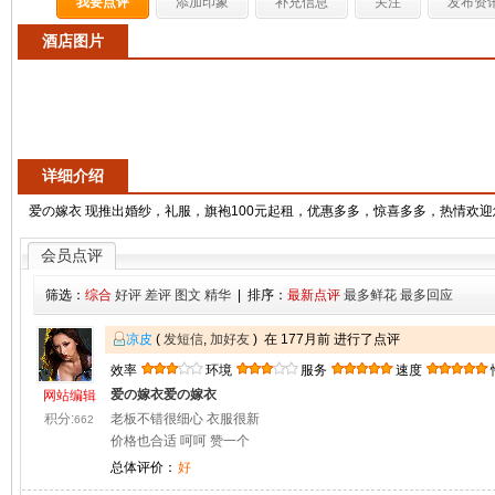
我要点评
添加印象
补充信息
关注
发布资
酒店图片
详细介绍
爱の嫁衣 现推出婚纱，礼服，旗袍100元起租，优惠多多，惊喜多多，热情欢
会员点评
筛选：
综合
好评
差评
图文
精华
| 排序：
最新点评
最多鲜花
最多回应
凉皮
(
发短信
,
加好友
) 在 177月前 进行了点评
效率
环境
服务
速度
爱の嫁衣爱の嫁衣
网站编辑
积分:
老板不错很细心 衣服很新
662
价格也合适 呵呵 赞一个
总体评价：
好