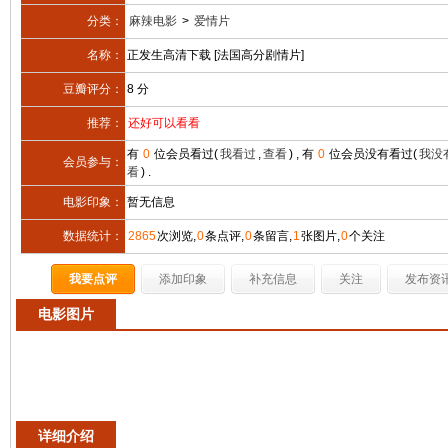
分类：
麻辣电影
>
爱情片
名称：
正发生高清下载 [法国高分剧情片]
豆瓣评分：
8 分
推荐：
还好可以看看
有
0
位会员看过(
我看过
,
查看
) , 有
0
位会员没有看过(
我没
会员参与：
看
) .
电影印象：
暂无信息
数据统计：
2865
次浏览,
0
条点评,
0
条留言,
1
张图片,
0
个关注
我要点评
添加印象
补充信息
关注
发布资
电影图片
详细介绍