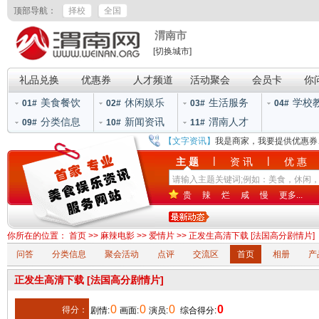
顶部导航：
择校
全国
渭南市
[切换城市]
礼品兑换
优惠券
人才频道
活动聚会
会员卡
你
美食餐饮
休闲娱乐
生活服务
学校
01#
02#
03#
04#
分类信息
新闻资讯
渭南人才
09#
10#
11#
【文字资讯】
我是商家，我要提供优惠券
|
|
主 题
资 讯
优 惠
贵
辣
烂
咸
慢
更多...
你所在的位置：
首页
>>
麻辣电影
>>
爱情片
>> 正发生高清下载 [法国高分剧情片]
问答
分类信息
聚会活动
点评
交流区
首页
相册
产
正发生高清下载 [法国高分剧情片]
0
0
0
0
得分：
剧情:
画面:
演员:
综合得分: