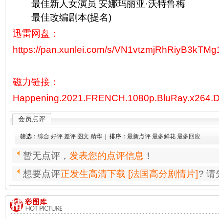
最佳新人女演员 安娜玛丽亚·沃特鲁梅
最佳改编剧本(提名)
迅雷网盘：
https://pan.xunlei.com/s/VN1vtzmjRhRiyB3k
磁力链接：
Happening.2021.FRENCH.1080p.BluRay.x264.
会员点评
筛选：
综合
好评
差评
图文
精华
| 排序：
最新点评
最多鲜花
最多回应
暂无点评，
发表您的点评信息
！
想要点评
正发生高清下载 [法国高分剧情片]
? 请