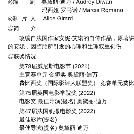
◎编 剧 奥黛丽·迪万 / Audrey Diwan
玛西娅·罗马诺 / Marcia Romano
◎制 片 人 Alice Girard
◎简 介
改编自法国作家安妮·艾诺的自传作品，原著讲述
的安妮，因堕胎所引发的心理和生理双重创伤。
◎获奖情况
第78届威尼斯电影节 (2021)
主竞赛单元 金狮奖 奥黛丽·迪万
费比西奖（国际影评人联盟奖） 竞赛单元费比西
第75届英国电影学院奖 (2022)
电影奖 最佳导演(提名) 奥黛丽·迪万
第47届法国凯撒电影奖 (2022)
最佳影片(提名)
最佳导演(提名) 奥黛丽·迪万