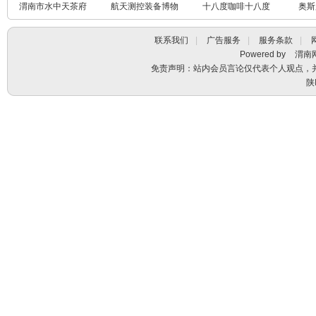
渭南市水中天茶府
航天测控装备博物
十八度咖啡十八度
奥斯
馆航天测控
茶馆
联系我们
|
广告服务
|
服务条款
|
Powered by
渭南
免责声明：站内会员言论仅代表个人观点，
陕