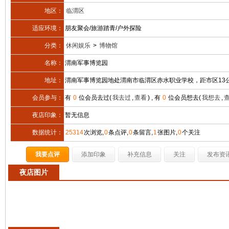
地区：
临渭区
适应环境：
朋友聚会/旅游踏青/户外探险
分类：
休闲娱乐
>
博物馆
名称：
渭南军事博览园
地址：
渭南军事博览园地处渭南市临渭区赤水职业学校，距市区13
会员参与：
有
0
位会员去过(
我去过
,
查看
) , 有
0
位会员想去(
我想去
,
夜店印象：
暂无信息
数据统计：
25314
次浏览,
0
条点评,
0
条留言,
1
张图片,
0
个关注
我要点评
添加印象
补充信息
关注
发布资
夜店图片