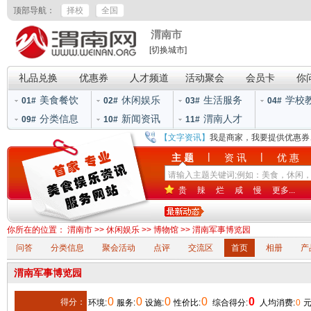
顶部导航：
择校
全国
渭南市
[切换城市]
礼品兑换
优惠券
人才频道
活动聚会
会员卡
你
美食餐饮
休闲娱乐
生活服务
学校
01#
02#
03#
04#
分类信息
新闻资讯
渭南人才
09#
10#
11#
【文字资讯】
我是商家，我要提供优惠券
|
|
主 题
资 讯
优 惠
贵
辣
烂
咸
慢
更多...
你所在的位置：
渭南市
>>
休闲娱乐
>>
博物馆
>> 渭南军事博览园
问答
分类信息
聚会活动
点评
交流区
首页
相册
产
渭南军事博览园
0
0
0
0
0
得分：
环境:
服务:
设施:
性价比:
综合得分:
人均消费:
0
元