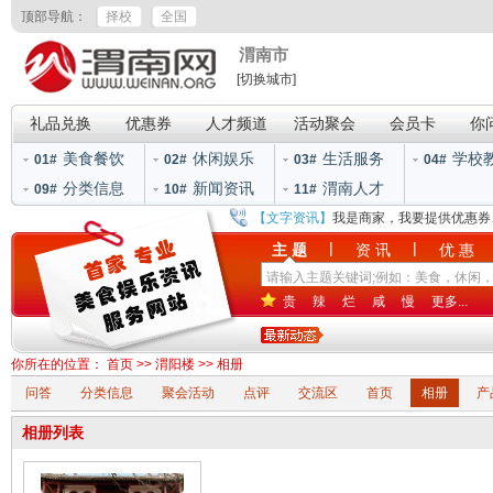
顶部导航：
择校
全国
渭南市
[切换城市]
礼品兑换
优惠券
人才频道
活动聚会
会员卡
你
美食餐饮
休闲娱乐
生活服务
学校
01#
02#
03#
04#
分类信息
新闻资讯
渭南人才
09#
10#
11#
【文字资讯】
我是商家，我要提供优惠券
|
|
主 题
资 讯
优 惠
贵
辣
烂
咸
慢
更多...
你所在的位置：
首页
>>
渭阳楼
>>
相册
问答
分类信息
聚会活动
点评
交流区
首页
相册
产
相册列表