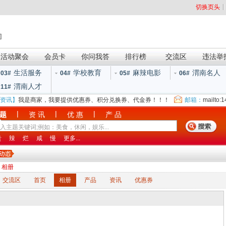
切换页头
]
活动聚会
会员卡
你问我答
排行榜
交流区
违法举
生活服务
学校教育
麻辣电影
渭南名人
03#
04#
05#
06#
渭南人才
11#
资讯】
我是商家，我要提供优惠券、积分兑换券、代金券！！！
邮箱：
mailto:
|
|
|
 题
资 讯
优 惠
产 品
贵
辣
烂
咸
慢
更多...
>
相册
交流区
首页
相册
产品
资讯
优惠券