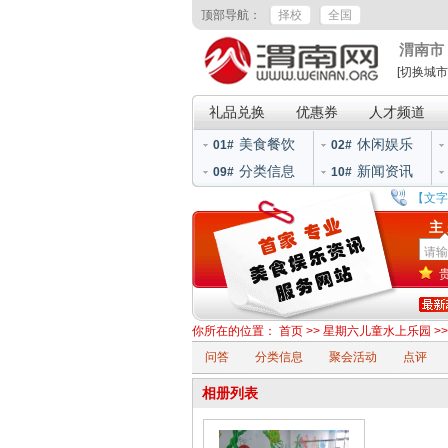
顶部导航：
择校
全国
渭南市
[切换城市
礼品兑换
优惠券
人才频道
美食餐饮
休闲娱乐
01#
02#
分类信息
新闻资讯
09#
10#
【文字
主
你所在的位置：
首页
>>
星期六儿童水上乐园
>
问答
分类信息
聚会活动
点评
相册列表