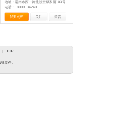
地址：渭南市西一路北段宏馨家园103号
电话：18009134240
我要点评
关注
留言
|
TOP
法律责任。