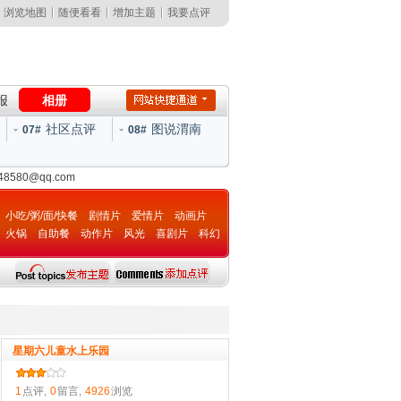
浏览地图
随便看看
增加主题
我要点评
报
相册
社区点评
图说渭南
07#
08#
148580@qq.com
小吃/粥/面/快餐
剧情片
爱情片
动画片
火锅
自助餐
动作片
风光
喜剧片
科幻
片
星期六儿童水上乐园
1
点评,
0
留言,
4926
浏览