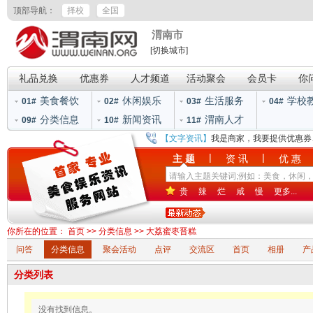
顶部导航：
择校
全国
渭南市
[切换城市]
礼品兑换
优惠券
人才频道
活动聚会
会员卡
你
美食餐饮
休闲娱乐
生活服务
学校
01#
02#
03#
04#
分类信息
新闻资讯
渭南人才
09#
10#
11#
【文字资讯】
我是商家，我要提供优惠券
|
|
主 题
资 讯
优 惠
贵
辣
烂
咸
慢
更多...
你所在的位置：
首页
>>
分类信息
>>
大荔蜜枣晋糕
问答
分类信息
聚会活动
点评
交流区
首页
相册
产
分类列表
没有找到信息。