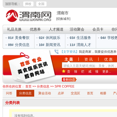
顶部导航：
择校
全国
渭南市
[切换城市]
礼品兑换
优惠券
人才频道
活动聚会
会员卡
你
美食餐饮
休闲娱乐
生活服务
学校
01#
02#
03#
04#
分类信息
新闻资讯
渭南人才
09#
10#
11#
【文字资讯】
我是商家，我要提供优惠券
|
|
主 题
资 讯
优 惠
贵
辣
烂
咸
慢
更多...
你所在的位置：
首页
>>
分类信息
>>
SPR COFFEE
问答
分类信息
聚会活动
点评
交流区
首页
相册
产
分类列表
没有找到信息。